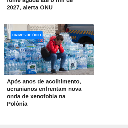
fome aguda até o fim de
2027, alerta ONU
CRIMES DE ÓDIO
Após anos de acolhimento,
ucranianos enfrentam nova
onda de xenofobia na
Polônia