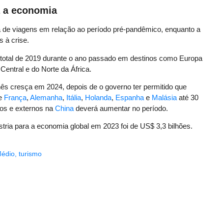
a a economia
ra de viagens em relação ao período pré-pandêmico, enquanto a
s à crise.
 total de 2019 durante o ano passado em destinos como Europa
entral e do Norte da África.
nês cresça em 2024, depois de o governo ter permitido que
de
França
,
Alemanha
,
Itália
,
Holanda
,
Espanha
e
Malásia
até 30
nos e externos na
China
deverá aumentar no período.
ústria para a economia global em 2023 foi de US$ 3,3 bilhões.
Médio
,
turismo