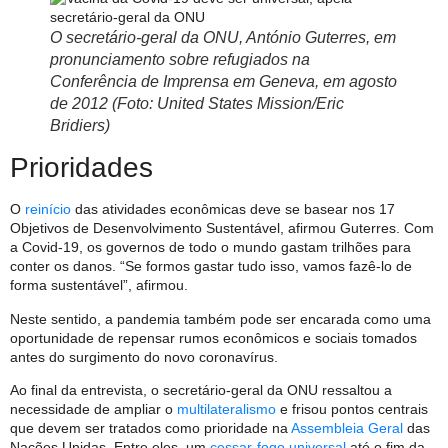
O secretário-geral da ONU, António Guterres, em
pronunciamento sobre refugiados na
Conferência de Imprensa em Geneva, em agosto
de 2012 (Foto: United States Mission/Eric
Bridiers)
Prioridades
O
reinício
das atividades econômicas deve se basear nos 17
Objetivos de Desenvolvimento Sustentável, afirmou Guterres. Com
a Covid-19, os governos de todo o mundo gastam trilhões para
conter os danos. “Se formos gastar tudo isso, vamos fazê-lo de
forma sustentável”, afirmou.
Neste sentido, a pandemia também pode ser encarada como uma
oportunidade de repensar rumos econômicos e sociais tomados
antes do surgimento do novo coronavírus.
Ao final da entrevista, o secretário-geral da ONU ressaltou a
necessidade de ampliar o
multilateralismo
e frisou pontos centrais
que devem ser tratados como prioridade na
Assembleia Geral
das
Nações Unidas. Entre eles, um
cessar-fogo universal
até o fim da