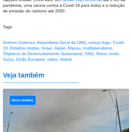
pandemia, uma vacina contra a Covid-19 para todos e a redução
de emissão de carbono até 2050.
Tags:
António Guterres
,
Assembleia Geral da ONU
,
cessar-fogo
,
Covid-
19
,
Estados Unidos
,
Israel
,
Japão
,
Macau
,
multilateralismo
,
Objetivos de Desenvolvimento Sustentável
,
ONU
,
Reino Unido
,
Suíça
,
União Europeia
,
vídeo
,
Vietnã
Veja também
NOVO NORMAL