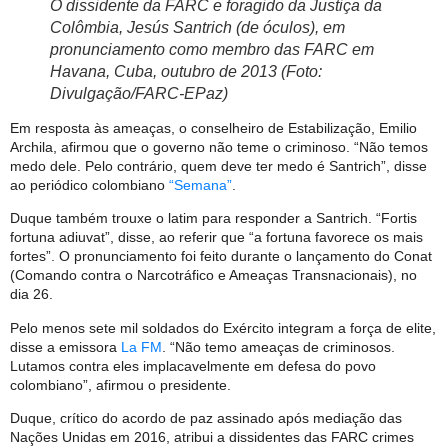
O dissidente da FARC e foragido da Justiça da
Colômbia, Jesús Santrich (de óculos), em
pronunciamento como membro das FARC em
Havana, Cuba, outubro de 2013 (Foto:
Divulgação/FARC-EPaz)
Em resposta às ameaças, o conselheiro de Estabilização, Emilio
Archila, afirmou que o governo não teme o criminoso. “Não temos
medo dele. Pelo contrário, quem deve ter medo é Santrich”, disse
ao periódico colombiano
“Semana”
.
Duque também trouxe o latim para responder a Santrich. “Fortis
fortuna adiuvat”, disse, ao referir que “a fortuna favorece os mais
fortes”. O pronunciamento foi feito durante o lançamento do Conat
(Comando contra o Narcotráfico e Ameaças Transnacionais), no
dia 26.
Pelo menos sete mil soldados do Exército integram a força de elite,
disse a emissora
La FM
. “Não temo ameaças de criminosos.
Lutamos contra eles implacavelmente em defesa do povo
colombiano”, afirmou o presidente.
Duque, crítico do acordo de paz assinado após mediação das
Nações Unidas em 2016, atribui a dissidentes das FARC crimes