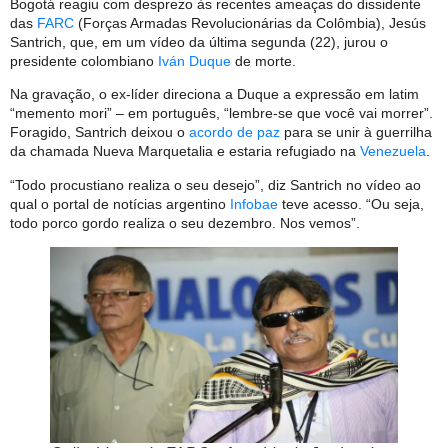
Bogotá reagiu com desprezo às recentes ameaças do dissidente
das
FARC
(Forças Armadas Revolucionárias da Colômbia), Jesús
Santrich, que, em um vídeo da última segunda (22), jurou o
presidente colombiano
Iván Duque
de morte.
Na gravação, o ex-líder direciona a Duque a expressão em latim
“memento mori” – em português, “lembre-se que você vai morrer”.
Foragido, Santrich deixou o
acordo de paz
para se unir à guerrilha
da chamada Nueva Marquetalia e estaria refugiado na
Venezuela
.
“Todo procustiano realiza o seu desejo”, diz Santrich no vídeo ao
qual o portal de notícias argentino
Infobae
teve acesso. “Ou seja,
todo porco gordo realiza o seu dezembro. Nos vemos”.