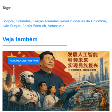
Tags:
Bogotá
,
Colômbia
,
Forças Armadas Revolucionárias da Colômbia
,
Iván Duque
,
Jesús Santrich
,
Venezuela
Veja também
HUMANOIDES, UNI-VOS