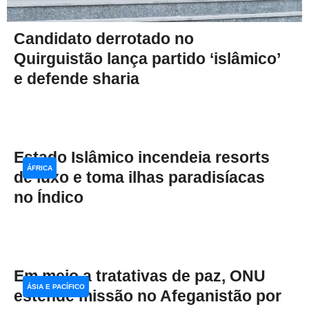
Candidato derrotado no
Quirguistão lança partido ‘islâmico’
e defende sharia
Estado Islâmico incendeia resorts
ÁFRICA
de luxo e toma ilhas paradisíacas
no Índico
Em meio a tratativas de paz, ONU
ÁSIA E PACÍFICO
estende missão no Afeganistão por