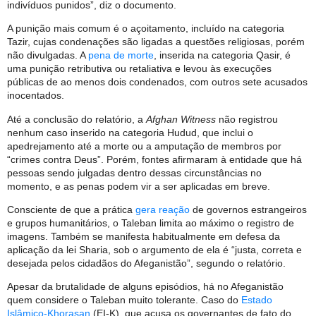
indivíduos punidos”, diz o documento.
A punição mais comum é o açoitamento, incluído na categoria
Tazir, cujas condenações são ligadas a questões religiosas, porém
não divulgadas. A
pena de morte
, inserida na categoria Qasir, é
uma punição retributiva ou retaliativa e levou às execuções
públicas de ao menos dois condenados, com outros sete acusados
inocentados.
Até a conclusão do relatório, a
Afghan Witness
não registrou
nenhum caso inserido na categoria Hudud, que inclui o
apedrejamento até a morte ou a amputação de membros por
“crimes contra Deus”. Porém, fontes afirmaram à entidade que há
pessoas sendo julgadas dentro dessas circunstâncias no
momento, e as penas podem vir a ser aplicadas em breve.
Consciente de que a prática
gera reação
de governos estrangeiros
e grupos humanitários, o Taleban limita ao máximo o registro de
imagens. Também se manifesta habitualmente em defesa da
aplicação da lei Sharia, sob o argumento de ela é “justa, correta e
desejada pelos cidadãos do Afeganistão”, segundo o relatório.
Apesar da brutalidade de alguns episódios, há no Afeganistão
quem considere o Taleban muito tolerante. Caso do
Estado
Islâmico-Khorasan
(EI-K), que acusa os governantes de fato do