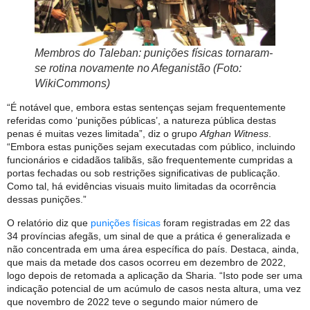
Membros do Taleban: punições físicas tornaram-
se rotina novamente no Afeganistão (Foto:
WikiCommons)
“É notável que, embora estas sentenças sejam frequentemente
referidas como ‘punições públicas’, a natureza pública destas
penas é muitas vezes limitada”, diz o grupo
Afghan Witness
.
“Embora estas punições sejam executadas com público, incluindo
funcionários e cidadãos talibãs, são frequentemente cumpridas a
portas fechadas ou sob restrições significativas de publicação.
Como tal, há evidências visuais muito limitadas da ocorrência
dessas punições.”
O relatório diz que
punições físicas
foram registradas em 22 das
34 províncias afegãs, um sinal de que a prática é generalizada e
não concentrada em uma área específica do país. Destaca, ainda,
que mais da metade dos casos ocorreu em dezembro de 2022,
logo depois de retomada a aplicação da Sharia. “Isto pode ser uma
indicação potencial de um acúmulo de casos nesta altura, uma vez
que novembro de 2022 teve o segundo maior número de