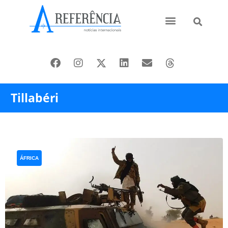
Ásia e Pacífico
Oriente Médio
Tillabéri
ÁFRICA