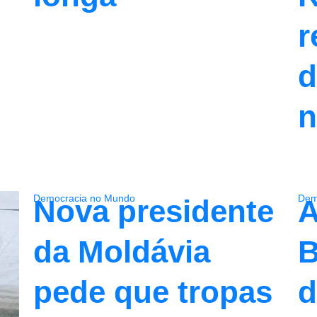
r
d
n
Democracia no Mundo
Dem
Nova presidente
A
da Moldávia
B
pede que tropas
d