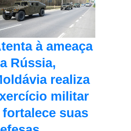
tenta à ameaça
a Rússia,
oldávia realiza
xercício militar
 fortalece suas
efesas