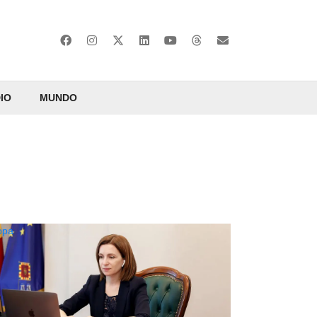
IO
MUNDO
opa