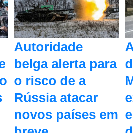
A
Autoridade
e
d
belga alerta para
io
M
o risco de a
s
e
Rússia atacar
e
novos países em
d
breve