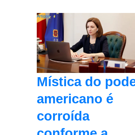
Artigos
Mística do pod
americano é
corroída
conforme a