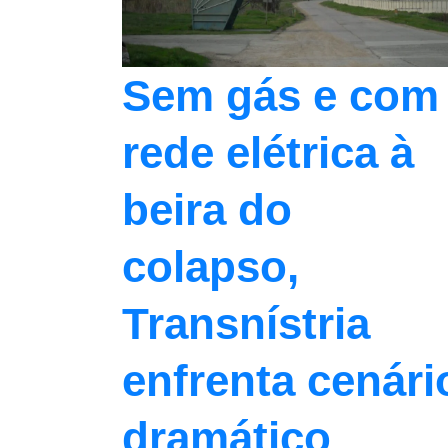
Sem gás e com
rede elétrica à
beira do
colapso,
Transnístria
enfrenta cenári
dramático