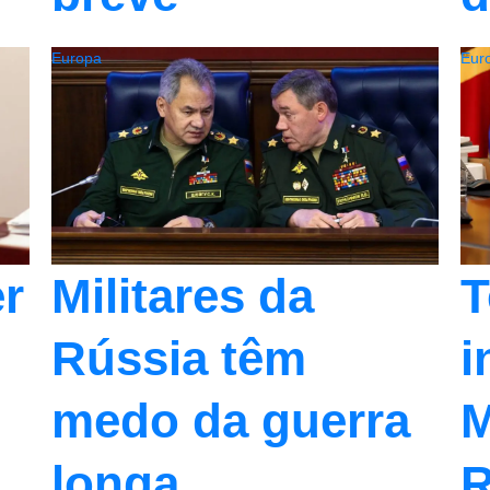
Europa
Eur
Militares da
er
T
Rússia têm
i
medo da guerra
M
longa
R