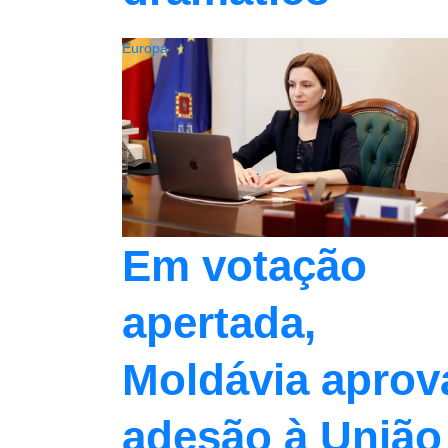
Europa
Em votação
apertada,
Moldávia aprov
adesão à União