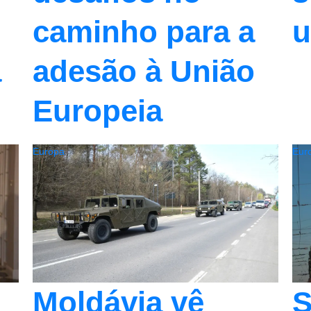
caminho para a
u
a
adesão à União
Europeia
Europa
Eur
Moldávia vê
S