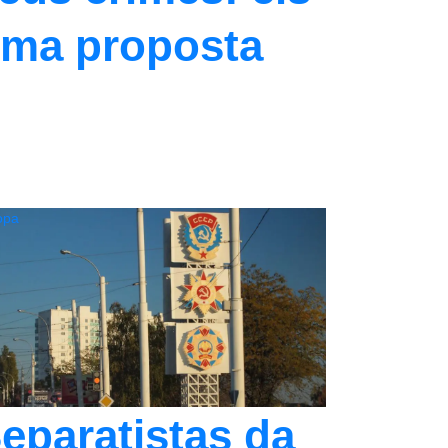
ma proposta
opa
eparatistas da