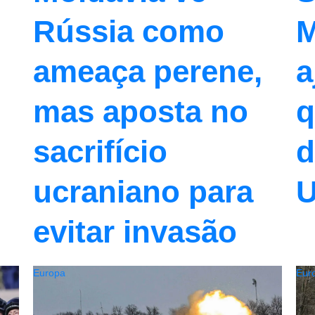
Rússia como
M
ameaça perene,
a
mas aposta no
q
sacrifício
d
ucraniano para
U
evitar invasão
Europa
Eur