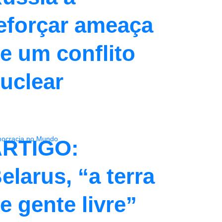
eforçar ameaça
e um conflito
uclear
ocracia no Mundo
RTIGO:
elarus, “a terra
e gente livre”