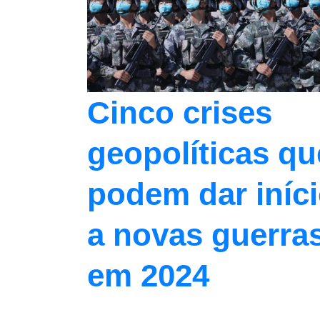
Cinco crises
geopolíticas qu
podem dar iníc
a novas guerra
em 2024