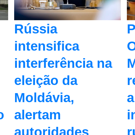
Rússia
P
intensifica
O
interferência na
M
eleição da
r
Moldávia,
a
o
alertam
i
autoridades
r