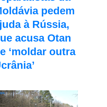
oldávia pedem
juda à Rússia,
ue acusa Otan
e ‘moldar outra
crânia’
opa