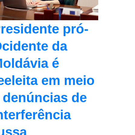
residente pró-
cidente da
oldávia é
eeleita em meio
 denúncias de
nterferência
ussa