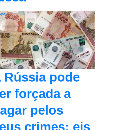
opa
 Rússia pode
er forçada a
agar pelos
eus crimes: eis