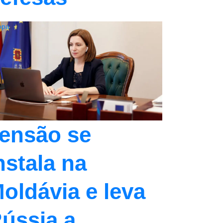
opa
ensão se
nstala na
oldávia e leva
ússia a