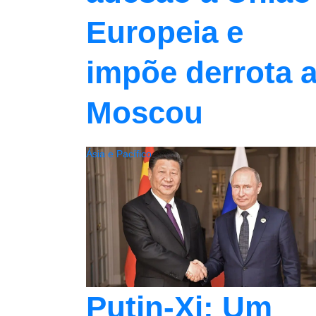
Europeia e
impõe derrota 
Moscou
Ásia e Pacífico
Putin-Xi: Um