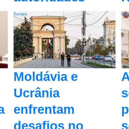
Europa
Eur
Moldávia e
A
Ucrânia
s
a
enfrentam
p
desafios no
s