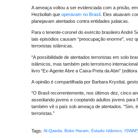
A ameaça voltou a ser evidenciada com a prisão, em 
Hezbollah que
operavam no Brasil
. Eles atuavam co
planejavam atentados contra entidades judaicas.
Para o tenente-coronel do exército brasileiro André S
tais episódios causam “preocupação enorme”, vez 
terroristas islâmicas.
“A possibilidade de atentados terroristas em solo br
islâmicos, mas também pelo terrorismo internacional,
livro “Ex-Agente Abre a Caixa-Preta da Abin” (editora
A opinião é compartilhada por Barbara Krysttal, gestor
“O Brasil recorrentemente, nos últimos dez, cinco an
assediando jovens e cooptando adultos jovens para fa
também vê o país sob ameaça de atentados. “Sim, é 
terroristas.”
Tags:
Al-Qaeda
,
Boko Haram
,
Estado Islâmico
,
ISWAP