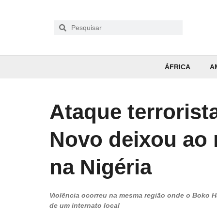
ÁFRICA
A
Ataque terrorist
Novo deixou ao
na Nigéria
Violência ocorreu na mesma região onde o Boko 
de um internato local