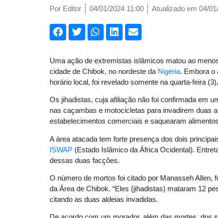
Por
Editor
04/01/2024 11:00
Atualizado em 04/01
Uma ação de extremistas islâmicos matou ao menos 
cidade de Chibok, no nordeste da
Nigéria
. Embora o 
horário local, foi revelado somente na quarta-feira (3
Os jihadistas, cuja afiliação não foi confirmada e
nas caçambas e motocicletas para invadirem duas 
estabelecimentos comerciais e saquearam alimentos
A área atacada tem forte presença dos dois principai
ISWAP
(Estado Islâmico da África Ocidental). Entret
dessas duas facções.
O número de mortos foi citado por Manasseh Allen, f
da Área de Chibok. “Eles (jihadistas) mataram 12 pe
citando as duas aldeias invadidas.
De acordo com um morador, além das mortes, dos sa