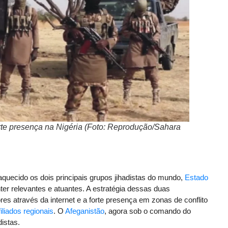
rte presença na Nigéria (Foto: Reprodução/Sahara
quecido os dois principais grupos jihadistas do mundo,
Estado
r relevantes e atuantes. A estratégia dessas duas
es através da internet e a forte presença em zonas de conflito
iliados regionais
. O
Afeganistão
, agora sob o comando do
istas.