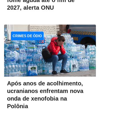
fome aguda até o fim de
2027, alerta ONU
CRIMES DE ÓDIO
Após anos de acolhimento,
ucranianos enfrentam nova
onda de xenofobia na
Polônia