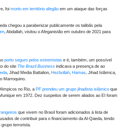
ve, foi
morto em território afegão
em um ataque das forças
eda chegou a parabenizar publicamente os talibãs pela
den
, Abdallah, visitou o Afeganistão em outubro de 2021 para
omo
porto seguro pelos extremistas
e é, também, um possível
o do site
The Brazil Business
indicava a presença de ao
aeda
, Jihad Media Battalion,
Hezbollah
,
Hamas
, Jihad Islâmica,
o Marroquino.
límpicos no Rio, a
PF prendeu um grupo jihadista islâmico
que
Munique em 1972. Dez suspeitos de serem aliados ao EI foram
rangeiros
que vivem no Brasil foram adicionados à lista de
sados de contribuir para o financiamento da Al-Qaeda, tendo
grupo terrorista.