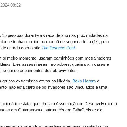
/2024 08:32
15 pessoas durante a virada de ano nas proximidades da
ataque tenha ocorrido na manhã de segunda-feira (1º), pelo
), de acordo com o site
The Defense Post
.
m um primeiro momento, usaram caminhões com metralhadoras
aldeias. Eles assassinaram moradores, queimaram casas e
, segundo depoimentos de sobreviventes.
s grupos extremistas ativos na Nigéria,
Boko Haram
e
anto, não está claro se os invasores são vinculados a uma
uncionário estatal que chefia a Associação de Desenvolvimento
ssoas em Gatamarwa e outras três em Tsiha”, disse ele,
ques e dos incêndios, os extremistas teriam raptado uma