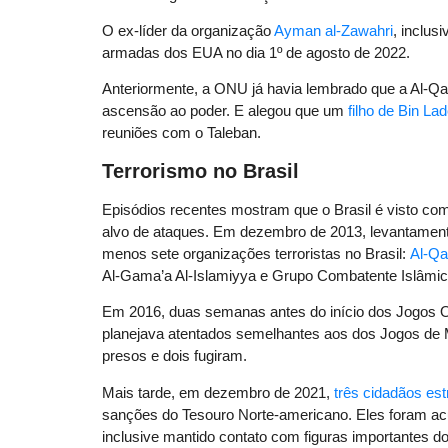
O ex-líder da organização
Ayman al-Zawahri
, inclusi
armadas dos EUA no dia 1º de agosto de 2022.
Anteriormente, a ONU já havia lembrado que a Al-Qa
ascensão ao poder. E alegou que um
filho de Bin La
reuniões com o Taleban.
Terrorismo no Brasil
Episódios recentes mostram que o Brasil é visto c
alvo de ataques. Em dezembro de 2013, levantament
menos sete organizações terroristas no Brasil:
Al-Q
Al-Gama’a Al-Islamiyya e Grupo Combatente Islâmic
Em 2016, duas semanas antes do início dos Jogos O
planejava atentados semelhantes aos dos Jogos de 
presos e dois fugiram.
Mais tarde, em dezembro de 2021,
três cidadãos est
sanções do Tesouro Norte-americano. Eles foram acu
inclusive mantido contato com figuras importantes do 