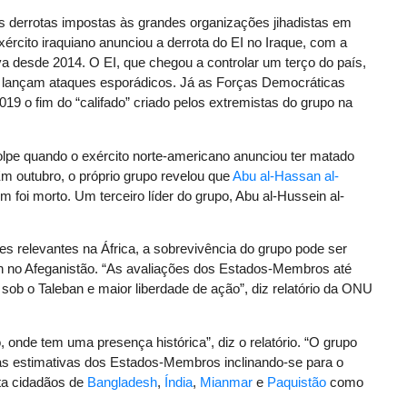
s derrotas impostas às grandes organizações jihadistas em
ército iraquiano anunciou a derrota do EI no Iraque, com a
va desde 2014. O EI, que chegou a controlar um terço do país,
lançam ataques esporádicos. Já as Forças Democráticas
9 o fim do “califado” criado pelos extremistas do grupo na
olpe quando o exército norte-americano anunciou ter matado
 Em outubro, o próprio grupo revelou que
Abu al-Hassan al-
 foi morto. Um terceiro líder do grupo, Abu al-Hussein al-
 relevantes na África, a sobrevivência do grupo pode ser
n no Afeganistão. “As avaliações dos Estados-Membros até
ob o Taleban e maior liberdade de ação”, diz relatório da ONU
 onde tem uma presença histórica”, diz o relatório. “O grupo
s estimativas dos Estados-Membros inclinando-se para o
ta cidadãos de
Bangladesh
,
Índia
,
Mianmar
e
Paquistão
como