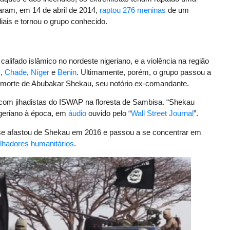
ram, em 14 de abril de 2014,
raptou 276 meninas
de um
ais e tornou o grupo conhecido.
m califado islâmico no nordeste nigeriano, e a violência na região
s
,
Chade
,
Níger
e
Benin
. Ultimamente, porém, o grupo passou a
a morte de Abubakar Shekau, seu notório ex-comandante.
com jihadistas do ISWAP na floresta de Sambisa. “Shekau
igeriano à época, em
áudio
ouvido pelo “
Wall Street Journal
”.
e afastou de Shekau em 2016 e passou a se concentrar em
alhadores humanitários
.