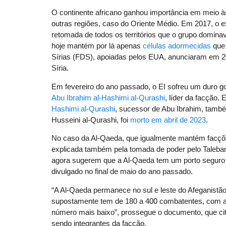
O continente africano ganhou importância em meio à
outras regiões, caso do Oriente Médio. Em 2017, o ex
retomada de todos os territórios que o grupo domina
hoje mantém por lá apenas
células adormecidas
que 
Sírias (FDS), apoiadas pelos EUA, anunciaram em 201
Síria.
Em fevereiro do ano passado, o EI sofreu um duro g
Abu Ibrahim al-Hashimi al-Qurashi
, líder da facção.
Hashimi al-Qurashi
, sucessor de Abu Ibrahim, também
Husseini al-Qurashi, foi
morto em abril de 2023
.
No caso da Al-Qaeda, que igualmente mantém facções
explicada também pela tomada de poder pelo Taleba
agora sugerem que a Al-Qaeda tem um porto seguro s
divulgado no final de maio do ano passado.
“A Al-Qaeda permanece no sul e leste do Afeganistão,
supostamente tem de 180 a 400 combatentes, com a
número mais baixo”, prossegue o documento, que ci
sendo integrantes da facção.