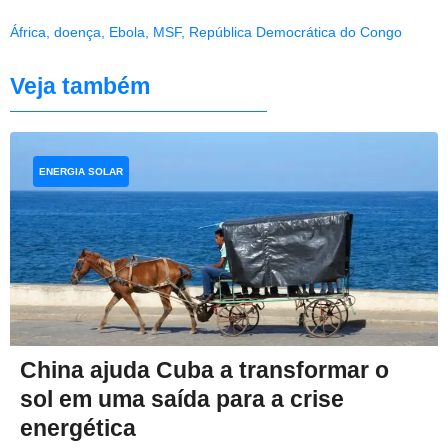
África
,
doença
,
Ebola
,
MSF
,
República Democrática do Congo
Veja também
ENERGIA SOLAR
China ajuda Cuba a transformar o
sol em uma saída para a crise
energética