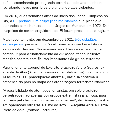
país, disseminando propaganda terrorista, coletando dinheiro,
recrutando novos membros e planejando atos violentos.
Em 2016, duas semanas antes do início dos Jogos Olímpicos no
Rio, a
PF prendeu um grupo jihadista islâmico
que planejava
atentados semelhantes aos dos Jogos de Munique em 1972. Dez
suspeitos de serem seguidores do EI foram presos e dois fugiram.
Mais recentemente, em dezembro de 2021,
três cidadãos
estrangeiros
que vivem no Brasil foram adicionados à lista de
sanções do Tesouro Norte-americano. Eles são acusados de
contribuir para o financiamento da Al-Qaeda, tendo inclusive
mantido contato com figuras importantes do grupo terrorista.
Para o tenente-coronel do Exército Brasileiro André Soares, ex-
agente da Abin (Agência Brasileira de Inteligência), o anúncio do
Tesouro causa “preocupação enorme”, vez que confirma a
presença do país no mapa das organizações terroristas islâmicas.
“A possibilidade de atentados terroristas em solo brasileiro,
perpetrados não apenas por grupos extremistas islâmicos, mas
também pelo terrorismo internacional, é real”, diz Soares, mestre
em operações militares e autor do livro “Ex-Agente Abre a Caixa-
Preta da Abin” (editora Escrituras).