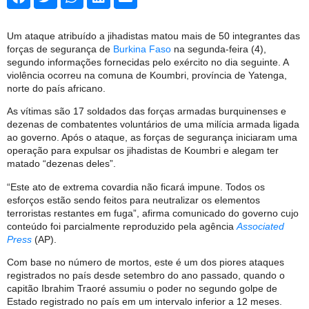
Um ataque atribuído a jihadistas matou mais de 50 integrantes das
forças de segurança de
Burkina Faso
na segunda-feira (4),
segundo informações fornecidas pelo exército no dia seguinte. A
violência ocorreu na comuna de Koumbri, província de Yatenga,
norte do país africano.
As vítimas são 17 soldados das forças armadas burquinenses e
dezenas de combatentes voluntários de uma milícia armada ligada
ao governo. Após o ataque, as forças de segurança iniciaram uma
operação para expulsar os jihadistas de Koumbri e alegam ter
matado “dezenas deles”.
“Este ato de extrema covardia não ficará impune. Todos os
esforços estão sendo feitos para neutralizar os elementos
terroristas restantes em fuga”, afirma comunicado do governo cujo
conteúdo foi parcialmente reproduzido pela agência
Associated
Press
(AP).
Com base no número de mortos, este é um dos piores ataques
registrados no país desde setembro do ano passado, quando o
capitão Ibrahim Traoré assumiu o poder no segundo golpe de
Estado registrado no país em um intervalo inferior a 12 meses.