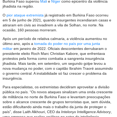
Burkina Faso superou
Mali
e
Níger
como epicentro da violência
jihadista na região.
O
pior ataque extremista
já registrado em Burkina Faso ocorreu
em 5 de junho de 2021, quando insurgentes incendiaram casas e
atiraram em civis ao invadirem a vila de Solhan, no norte. Na
ocasião, 160 pessoas morreram.
Após um período de relativa calmaria, a violência aumentou no
último ano, após a
tomada do poder no país por uma junta
militar
em janeiro de 2022. Oficiais descontentes derrubaram o
presidente eleito Roch Marc Christian Kabore, que enfrentava
protestos pela forma como combatia a sangrenta insurgência
jihadista. Mais tarde, em setembro, um segundo golpe levou a
nova mudança no poder, com o capitão Ibrahim Traoré assumindo
o governo central. A instabilidade só faz crescer o problema da
insurgência.
Para especialistas, os extremistas decidiram aproveitar a divisão
pública no país. “Os novos ataques sinalizam uma onda crescente
de militância no norte de Burkina Faso e levantam preocupações
sobre o alcance crescente de grupos terroristas que, sem dúvida,
estão dificultando ainda mais o trabalho da junta de proteger o
país”, disse Laith Alkhouri, CEO da
Intelonyx Intelligence Advisory
,
uma empresa que realiza análises no setor de inteligência.