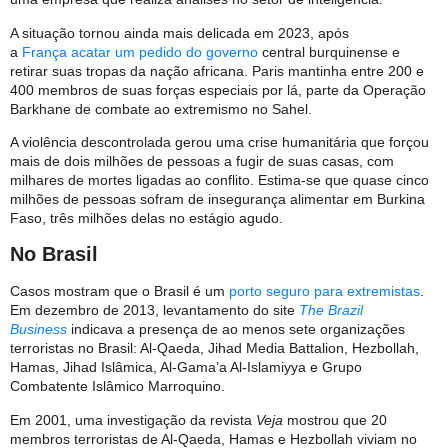
A situação tornou ainda mais delicada em 2023, após
a
França
acatar um pedido do governo
central burquinense e
retirar suas tropas da nação africana. Paris mantinha entre 200 e
400 membros de suas forças especiais por lá, parte da Operação
Barkhane de combate ao extremismo no Sahel.
A violência descontrolada gerou uma crise humanitária que forçou
mais de dois milhões de pessoas a fugir de suas casas, com
milhares de mortes ligadas ao conflito. Estima-se que quase cinco
milhões de pessoas sofram de insegurança alimentar em Burkina
Faso, três milhões delas no estágio agudo.
No Brasil
Casos mostram que o Brasil é um
porto seguro para extremistas
.
Em dezembro de 2013, levantamento do site
The Brazil
Business
indicava a presença de ao menos sete organizações
terroristas no Brasil: Al-Qaeda, Jihad Media Battalion, Hezbollah,
Hamas, Jihad Islâmica, Al-Gama’a Al-Islamiyya e Grupo
Combatente Islâmico Marroquino.
Em 2001, uma investigação da revista
Veja
mostrou que 20
membros terroristas de Al-Qaeda, Hamas e Hezbollah viviam no