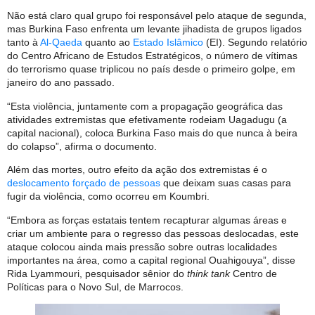
Não está claro qual grupo foi responsável pelo ataque de segunda,
mas Burkina Faso enfrenta um levante jihadista de grupos ligados
tanto à
Al-Qaeda
quanto ao
Estado Islâmico
(EI). Segundo relatório
do Centro Africano de Estudos Estratégicos, o número de vítimas
do terrorismo quase triplicou no país desde o primeiro golpe, em
janeiro do ano passado.
“Esta violência, juntamente com a propagação geográfica das
atividades extremistas que efetivamente rodeiam Uagadugu (a
capital nacional), coloca Burkina Faso mais do que nunca à beira
do colapso”, afirma o documento.
Além das mortes, outro efeito da ação dos extremistas é o
deslocamento forçado de pessoas
que deixam suas casas para
fugir da violência, como ocorreu em Koumbri.
“Embora as forças estatais tentem recapturar algumas áreas e
criar um ambiente para o regresso das pessoas deslocadas, este
ataque colocou ainda mais pressão sobre outras localidades
importantes na área, como a capital regional Ouahigouya”, disse
Rida Lyammouri, pesquisador sênior do
think tank
Centro de
Políticas para o Novo Sul, de Marrocos.