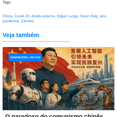
Tags:
China
,
Covid-19
,
dívida externa
,
Edgar Lungu
,
Kevin Daly
,
pós-
pandemia
,
Zâmbia
Veja também
HUMANOIDES, UNI-VOS
O paradoxo do comunismo chinês