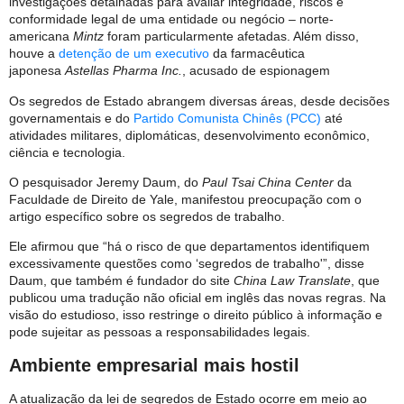
investigações detalhadas para avaliar integridade, riscos e
conformidade legal de uma entidade ou negócio – norte-
americana
Mintz
foram particularmente afetadas. Além disso,
houve a
detenção de um executivo
da farmacêutica
japonesa
Astellas Pharma Inc.
, acusado de espionagem
Os segredos de Estado abrangem diversas áreas, desde decisões
governamentais e do
Partido Comunista Chinês (PCC)
até
atividades militares, diplomáticas, desenvolvimento econômico,
ciência e tecnologia.
O pesquisador Jeremy Daum, do
Paul Tsai China Center
da
Faculdade de Direito de Yale, manifestou preocupação com o
artigo específico sobre os segredos de trabalho.
Ele afirmou que “há o risco de que departamentos identifiquem
excessivamente questões como ‘segredos de trabalho'”, disse
Daum, que também é fundador do site
China Law Translate
, que
publicou uma tradução não oficial em inglês das novas regras. Na
visão do estudioso, isso restringe o direito público à informação e
pode sujeitar as pessoas a responsabilidades legais.
Ambiente empresarial mais hostil
A atualização da lei de segredos de Estado ocorre em meio ao