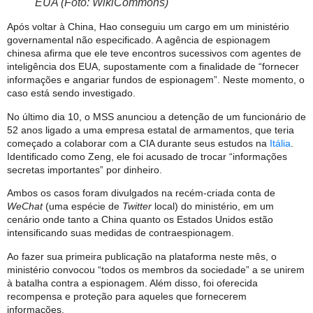
EUA (Foto: WikiCommons)
Após voltar à China, Hao conseguiu um cargo em um ministério
governamental não especificado. A agência de espionagem
chinesa afirma que ele teve encontros sucessivos com agentes de
inteligência dos EUA, supostamente com a finalidade de “fornecer
informações e angariar fundos de espionagem”. Neste momento, o
caso está sendo investigado.
No último dia 10, o MSS anunciou a detenção de um funcionário de
52 anos ligado a uma empresa estatal de armamentos, que teria
começado a colaborar com a CIA durante seus estudos na
Itália
.
Identificado como Zeng, ele foi acusado de trocar “informações
secretas importantes” por dinheiro.
Ambos os casos foram divulgados na recém-criada conta de
WeChat
(uma espécie de
Twitter
local) do ministério, em um
cenário onde tanto a China quanto os Estados Unidos estão
intensificando suas medidas de contraespionagem.
Ao fazer sua primeira publicação na plataforma neste mês, o
ministério convocou “todos os membros da sociedade” a se unirem
à batalha contra a espionagem. Além disso, foi oferecida
recompensa e proteção para aqueles que fornecerem
informações.