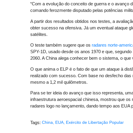
“Com a evolução do conceito de guerra e o avanço d
comando ferozmente disputado pelas potências milita
A partir dos resultados obtidos nos testes, a avaliaçã
obter sucesso na ofensiva. Já um eventual ataque gl
satélites.
O teste também sugere que os
radares norte-ameri
SPY-1D, usado desde os anos 1970 e que, segundo 
2060. A China alega conhecer bem o sistema, o que v
O que anima o ELP é o fato de que um ataque à distân
realizado com sucesso. Com base no desfecho das man
mesmo a 1,2 mil quilômetros.
Para se ter ideia do avanço que isso representa, u
infraestrutura aeroespacial chinesa, mostrou que os 
radares logo no lançamento, dando tempo aos EUA p
Tags:
China
,
EUA
,
Exército de Libertação Popular