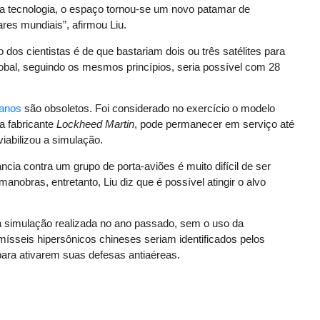
a tecnologia, o espaço tornou-se um novo patamar de
res mundiais”, afirmou Liu.
o dos cientistas é de que bastariam dois ou três satélites para
obal, seguindo os mesmos princípios, seria possível com 28
canos
são obsoletos. Foi considerado no exercício o modelo
a fabricante
Lockheed Martin
, pode permanecer em serviço até
iabilizou a simulação.
cia contra um grupo de porta-aviões é muito difícil de ser
obras, entretanto, Liu diz que é possível atingir o alvo
ma simulação realizada no ano passado, sem o uso da
mísseis hipersônicos chineses seriam identificados pelos
ara ativarem suas defesas antiaéreas.