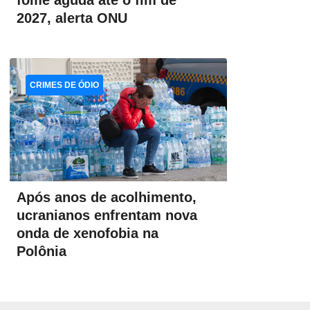
fome aguda até o fim de
2027, alerta ONU
CRIMES DE ÓDIO
Após anos de acolhimento,
ucranianos enfrentam nova
onda de xenofobia na
Polônia