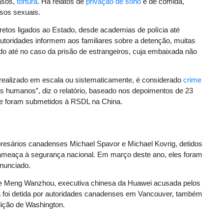
asos,
tortura
. Há relatos de
privação de sono
e de comida,
usos sexuais.
tos ligados ao Estado, desde academias de polícia até
autoridades informem aos familiares sobre a detenção, muitas
o até no caso da prisão de estrangeiros, cuja embaixada não
 realizado em escala ou sistematicamente, é considerado
crime
os humanos”, diz o relatório, baseado nos depoimentos de 23
ue foram submetidos à RSDL na China.
resários canadenses Michael Spavor e Michael Kovrig, detidos
meaça à segurança nacional. Em março deste ano, eles foram
anunciado.
 de Meng Wanzhou, executiva chinesa da Huawei acusada pelos
a foi detida por autoridades canadenses em Vancouver, também
ição de Washington.