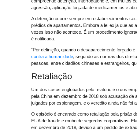
compreende detenção, interrogatório e, em muitos c
agressão, aplicação forçada de medicamentos e ab
A detenção ocorre sempre em estabelecimentos secre
prédios de apartamentos. Embora a lei exija que as 
vezes isso não acontece. É um procedimento ignorad
é notificada.
“Por definição, quando o desaparecimento forçado é
contra a humanidade
, segundo as normas dos direit
pessoas, entre cidadãos chineses e estrangeiros, q
Retaliação
Um dos casos englobados pelo relatório é o dos emp
pela China em dezembro de 2018 sob acusação de a
julgados por espionagem, e o veredito ainda não foi 
O episódio é encarado como retaliação pela prisão
EUA de fraude e roubo de segredos corporativos. El
em dezembro de 2018, devido a um pedido de extrad