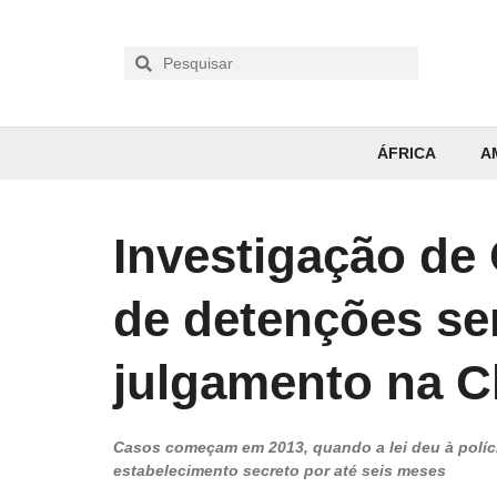
ÁFRICA
A
Investigação de
de detenções se
julgamento na C
Casos começam em 2013, quando a lei deu à políc
estabelecimento secreto por até seis meses