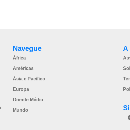
Navegue
A 
África
As
Américas
So
Ásia e Pacífico
Te
Europa
Pol
Oriente Médio
S
a
Mundo