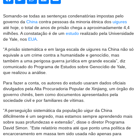
Somando-se todas as sentenças condenatórias impostas pelo
governo da
China
contra pessoas da minoria étnica dos
uigures
até hoje, o total de anos de prisão chega a aproximadamente 4,4
milhões. A constatação é de um
estudo
realizado pela Universidade
de Yale, nos
EUA
.
“A prisão sistemática e em larga escala de uigures na China não só
equivale a um crime contra a humanidade e genocídio, mas
também a uma perigosa guerra jurídica em grande escala”, diz
comunicado do Programa de Estudos sobre Genocídio de Yale,
que realizou a análise.
Para fazer a conta, os autores do estudo usaram dados oficiais
divulgados pela Alta Procuradoria Popular de Xinjiang, um órgão do
governo chinês, bem como documentos apresentados pela
sociedade civil e por familiares de vítimas.
“A perseguição sistemática da população uigur da China
dificilmente é um segredo, mas estamos sempre aprendendo mais
sobre suas profundezas e extensão”, disse o diretor Programa
David Simon. “Este relatório mostra até que ponto uma política de
encarceramento em massa tem sido usada não apenas para