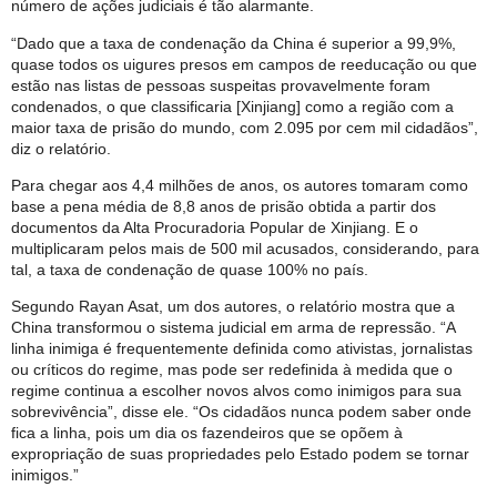
número de ações judiciais é tão alarmante.
“Dado que a taxa de condenação da China é superior a 99,9%,
quase todos os uigures presos em campos de reeducação ou que
estão nas listas de pessoas suspeitas provavelmente foram
condenados, o que classificaria [Xinjiang] como a região com a
maior taxa de prisão do mundo, com 2.095 por cem mil cidadãos”,
diz o relatório.
Para chegar aos 4,4 milhões de anos, os autores tomaram como
base a pena média de 8,8 anos de prisão obtida a partir dos
documentos da Alta Procuradoria Popular de Xinjiang. E o
multiplicaram pelos mais de 500 mil acusados, considerando, para
tal, a taxa de condenação de quase 100% no país.
Segundo Rayan Asat, um dos autores, o relatório mostra que a
China transformou o sistema judicial em arma de repressão. “A
linha inimiga é frequentemente definida como ativistas, jornalistas
ou críticos do regime, mas pode ser redefinida à medida que o
regime continua a escolher novos alvos como inimigos para sua
sobrevivência”, disse ele. “Os cidadãos nunca podem saber onde
fica a linha, pois um dia os fazendeiros que se opõem à
expropriação de suas propriedades pelo Estado podem se tornar
inimigos.”