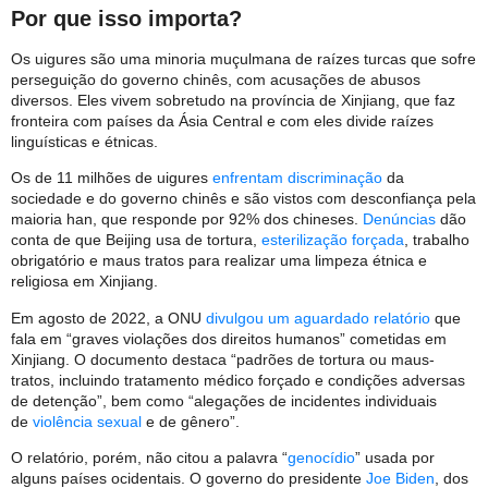
Por que isso importa?
Os uigures são uma minoria muçulmana de raízes turcas que sofre
perseguição do governo chinês, com acusações de abusos
diversos. Eles vivem sobretudo na província de Xinjiang, que faz
fronteira com países da Ásia Central e com eles divide raízes
linguísticas e étnicas.
Os de 11 milhões de uigures
enfrentam discriminação
da
sociedade e do governo chinês e são vistos com desconfiança pela
maioria han, que responde por 92% dos chineses.
Denúncias
dão
conta de que Beijing usa de tortura,
esterilização forçada
, trabalho
obrigatório e maus tratos para realizar uma limpeza étnica e
religiosa em Xinjiang.
Em agosto de 2022, a ONU
divulgou um aguardado relatório
que
fala em “graves violações dos direitos humanos” cometidas em
Xinjiang. O documento destaca “padrões de tortura ou maus-
tratos, incluindo tratamento médico forçado e condições adversas
de detenção”, bem como “alegações de incidentes individuais
de
violência sexual
e de gênero”.
O relatório, porém, não citou a palavra “
genocídio
” usada por
alguns países ocidentais. O governo do presidente
Joe Biden
, dos