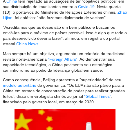
A
China
tem rejeitado as acusações de ter “objetivos políticos” em
sua distribuição de imunizantes contra a
Covid-19
. Nesta quarta
(10), o porta-voz do Ministério de Relações Exteriores chinês,
Zhao
Lijian
, foi enfático: “não fazemos diplomacia de vacinas”.
“Acreditamos que as doses são um bem público e buscamos
enviá-las para o máximo de países possível. Isso é algo que todo o
país desenvolvido deveria fazer”, afirmou, em registro do portal
estatal
China News
.
Mas sempre há um objetivo, argumenta um relatório da tradicional
revista norte-americana
“Foreign Affairs”
. Ao demonstrar sua
capacidade tecnológica, a China pavimenta seu estratégico
caminho rumo ao pódio da liderança global em saúde.
Como consequência, Beijing apresenta a “superioridade” de seu
modelo autoritário
de governança. “Os EUA não são páreo para a
China em termos de concentração de poder para realizar grandes
feitos”, disse um virologista chinês ao jornal
“Global Times”
,
financiado pelo governo local, em março de 2020.