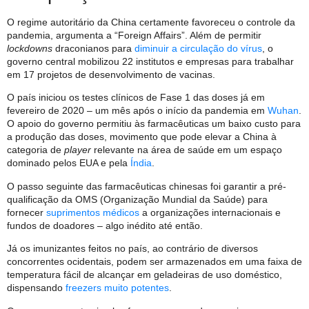
O regime autoritário da China certamente favoreceu o controle da
pandemia, argumenta a “Foreign Affairs”. Além de permitir
lockdowns
draconianos para
diminuir a circulação do vírus
, o
governo central mobilizou 22 institutos e empresas para trabalhar
em 17 projetos de desenvolvimento de vacinas.
O país iniciou os testes clínicos de Fase 1 das doses já em
fevereiro de 2020 – um mês após o início da pandemia em
Wuhan
.
O apoio do governo permitiu às farmacêuticas um baixo custo para
a produção das doses, movimento que pode elevar a China à
categoria de
player
relevante na área de saúde em um espaço
dominado pelos EUA e pela
Índia
.
O passo seguinte das farmacêuticas chinesas foi garantir a pré-
qualificação da OMS (Organização Mundial da Saúde) para
fornecer
suprimentos médicos
a organizações internacionais e
fundos de doadores – algo inédito até então.
Já os imunizantes feitos no país, ao contrário de diversos
concorrentes ocidentais, podem ser armazenados em uma faixa de
temperatura fácil de alcançar em geladeiras de uso doméstico,
dispensando
freezers muito potentes
.