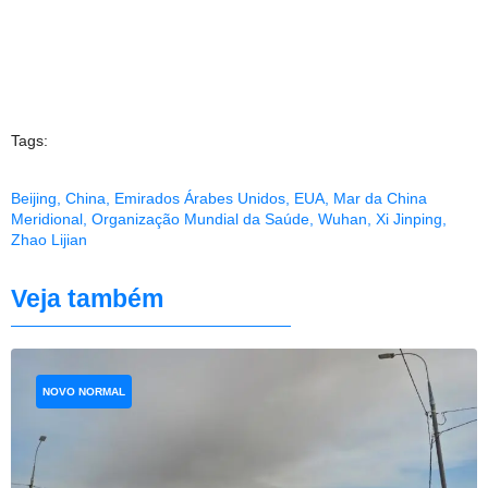
Tags:
Beijing
,
China
,
Emirados Árabes Unidos
,
EUA
,
Mar da China
Meridional
,
Organização Mundial da Saúde
,
Wuhan
,
Xi Jinping
,
Zhao Lijian
Veja também
NOVO NORMAL