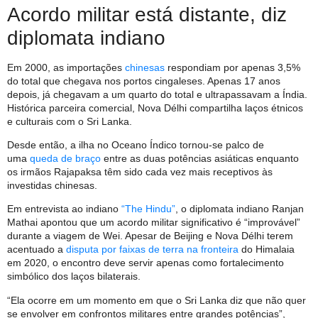
Acordo militar está distante, diz
diplomata indiano
Em 2000, as importações
chinesas
respondiam por apenas 3,5%
do total que chegava nos portos cingaleses. Apenas 17 anos
depois, já chegavam a um quarto do total e ultrapassavam a Índia.
Histórica parceira comercial, Nova Délhi compartilha laços étnicos
e culturais com o Sri Lanka.
Desde então, a ilha no Oceano Índico tornou-se palco de
uma
queda de braço
entre as duas potências asiáticas enquanto
os irmãos Rajapaksa têm sido cada vez mais receptivos às
investidas chinesas.
Em entrevista ao indiano
“The Hindu”
, o diplomata indiano Ranjan
Mathai apontou que um acordo militar significativo é “improvável”
durante a viagem de Wei. Apesar de Beijing e Nova Délhi terem
acentuado a
disputa por faixas de terra na fronteira
do Himalaia
em 2020, o encontro deve servir apenas como fortalecimento
simbólico dos laços bilaterais.
“Ela ocorre em um momento em que o Sri Lanka diz que não quer
se envolver em confrontos militares entre grandes potências”,