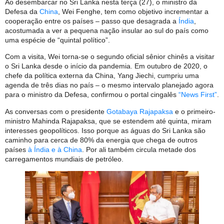
Ao desembarcar no Sri Lanka nesta terça (27), o ministro da
Defesa da
China
, Wei Fenghe, tem como objetivo incrementar a
cooperação entre os países – passo que desagrada a
Índia
,
acostumada a ver a pequena nação insular ao sul do país como
uma espécie de “quintal político”.
Com a visita, Wei torna-se o segundo oficial sênior chinês a visitar
o Sri Lanka desde o início da pandemia. Em outubro de 2020, o
chefe da política externa da China, Yang Jiechi, cumpriu uma
agenda de três dias no país – o mesmo intervalo planejado agora
para o ministro da Defesa, confirmou o portal cingalês
“News First”
.
As conversas com o presidente
Gotabaya Rajapaksa
e o primeiro-
ministro Mahinda Rajapaksa, que se estendem até quinta, miram
interesses geopolíticos. Isso porque as águas do Sri Lanka são
caminho para cerca de 80% da energia que chega de outros
países
à Índia e à China
. Por ali também circula metade dos
carregamentos mundiais de petróleo.