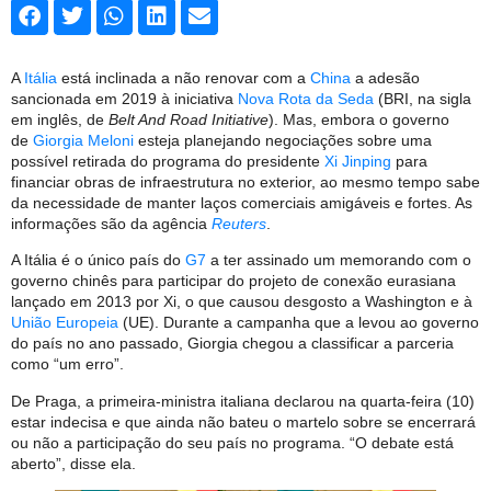
A
Itália
está inclinada a não renovar com a
China
a adesão
sancionada em 2019 à iniciativa
Nova Rota da Seda
(BRI, na sigla
em inglês, de
Belt And Road Initiative
). Mas, embora o governo
de
Giorgia Meloni
esteja planejando negociações sobre uma
possível retirada do programa do presidente
Xi Jinping
para
financiar obras de infraestrutura no exterior, ao mesmo tempo sabe
da necessidade de manter laços comerciais amigáveis ​​e fortes. As
informações são da agência
Reuters
.
A Itália é o único país do
G7
a ter assinado um memorando com o
governo chinês para participar do projeto de conexão eurasiana
lançado em 2013 por Xi, o que causou desgosto a Washington e à
União Europeia
(UE). Durante a campanha que a levou ao governo
do país no ano passado, Giorgia chegou a classificar a parceria
como “um erro”.
De Praga, a primeira-ministra italiana declarou na quarta-feira (10)
estar indecisa e que ainda não bateu o martelo sobre se encerrará
ou não a participação do seu país no programa. “O debate está
aberto”, disse ela.