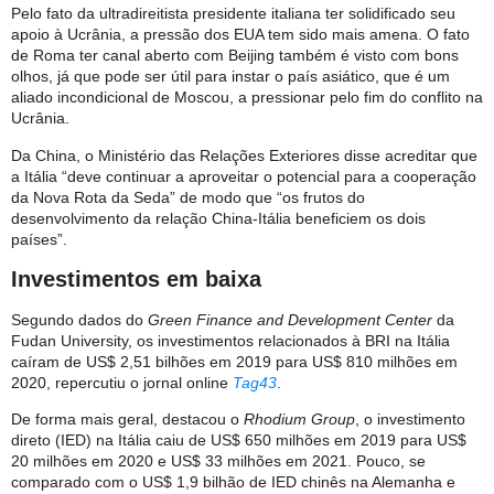
Pelo fato da ultradireitista presidente italiana ter solidificado seu
apoio à Ucrânia, a pressão dos EUA tem sido mais amena. O fato
de Roma ter canal aberto com Beijing também é visto com bons
olhos, já que pode ser útil para instar o país asiático, que é um
aliado incondicional de Moscou, a pressionar pelo fim do conflito na
Ucrânia.
Da China, o Ministério das Relações Exteriores disse acreditar que
a Itália “deve continuar a aproveitar o potencial para a cooperação
da Nova Rota da Seda” de modo que “os frutos do
desenvolvimento da relação China-Itália beneficiem os dois
países”.
Investimentos em baixa
Segundo dados do
Green Finance and Development Center
da
Fudan University, os investimentos relacionados à BRI na Itália
caíram de US$ 2,51 bilhões em 2019 para US$ 810 milhões em
2020, repercutiu o jornal online
Tag43
.
De forma mais geral, destacou o
Rhodium Group
, o investimento
direto (IED) na Itália caiu de US$ 650 milhões em 2019 para US$
20 milhões em 2020 e US$ 33 milhões em 2021. Pouco, se
comparado com o US$ 1,9 bilhão de IED chinês na Alemanha e