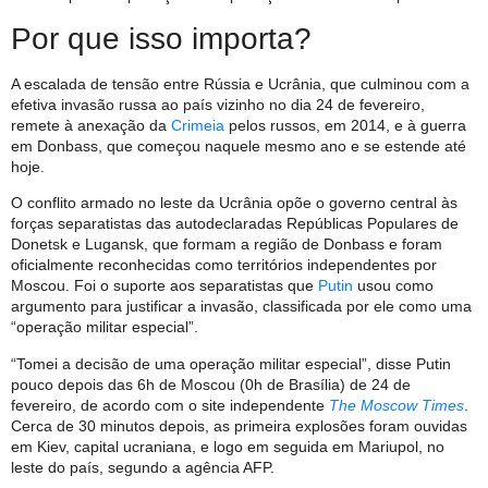
Por que isso importa?
A escalada de tensão entre Rússia e Ucrânia, que culminou com a
efetiva invasão russa ao país vizinho no dia 24 de fevereiro,
remete à anexação da
Crimeia
pelos russos, em 2014, e à guerra
em Donbass, que começou naquele mesmo ano e se estende até
hoje.
O conflito armado no leste da Ucrânia opõe o governo central às
forças separatistas das autodeclaradas Repúblicas Populares de
Donetsk e Lugansk, que formam a região de Donbass e foram
oficialmente reconhecidas como territórios independentes por
Moscou. Foi o suporte aos separatistas que
Putin
usou como
argumento para justificar a invasão, classificada por ele como uma
“operação militar especial”.
“Tomei a decisão de uma operação militar especial”, disse Putin
pouco depois das 6h de Moscou (0h de Brasília) de 24 de
fevereiro, de acordo com o site independente
The Moscow Times
.
Cerca de 30 minutos depois, as primeira explosões foram ouvidas
em Kiev, capital ucraniana, e logo em seguida em Mariupol, no
leste do país, segundo a agência AFP.