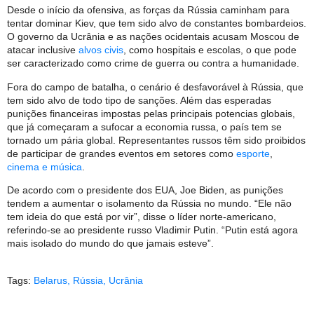
Desde o início da ofensiva, as forças da Rússia caminham para
tentar dominar Kiev, que tem sido alvo de constantes bombardeios.
O governo da Ucrânia e as nações ocidentais acusam Moscou de
atacar inclusive
alvos civis
, como hospitais e escolas, o que pode
ser caracterizado como crime de guerra ou contra a humanidade.
Fora do campo de batalha, o cenário é desfavorável à Rússia, que
tem sido alvo de todo tipo de sanções. Além das esperadas
punições financeiras impostas pelas principais potencias globais,
que já começaram a sufocar a economia russa, o país tem se
tornado um pária global. Representantes russos têm sido proibidos
de participar de grandes eventos em setores como
esporte
,
cinema e música
.
De acordo com o presidente dos EUA, Joe Biden, as punições
tendem a aumentar o isolamento da Rússia no mundo. “Ele não
tem ideia do que está por vir”, disse o líder norte-americano,
referindo-se ao presidente russo Vladimir Putin. “Putin está agora
mais isolado do mundo do que jamais esteve”.
Tags:
Belarus
,
Rússia
,
Ucrânia