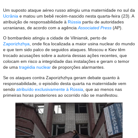
Um suposto ataque aéreo russo atingiu uma maternidade no sul da
Ucrânia
e matou um bebê recém-nascido nesta quarta-feira (23). A
atribuição de responsabilidade à
Rússia
partiu de autoridades
ucranianas, de acordo com a agência
Associated Press
(AP).
O bombardeio atingiu a cidade de Vilniansk, perto de
Zaporizhzhya
, onde fica localizada a maior usina nuclear do mundo
e que tem sido palco de seguidos ataques. Moscou e Kiev têm
trocado acusações sobre a autoria dessas ações recentes, que
colocam em risco a integridade das instalações e geram o temor
de uma
tragédia nuclear
de proporções alarmantes.
Se os ataques contra Zaporizhzhya geram debate quanto à
responsabilidade, o episódio desta quarta na maternidade vem
sendo
atribuído exclusivamente à Rússia
, que ao menos nas
primeiras horas posteriores ao ocorrido não se manifestou.