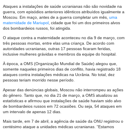
Ataques a instalações de saúde ucranianas não são novidade na
guerra, com episódios anteriores idênticos atribuídos igualmente a
Moscou. Em maço, antes de a guerra completar um mês,
uma
maternidade de Mariupol
, cidade que foi um dos primeiros alvos
dos bombardeios russos, foi atingida.
O ataque contra a maternidade aconteceu no dia 9 de março, com
três pessoas mortas, entre elas uma criança. De acordo com
autoridades ucranianas, outras 17 pessoas ficaram feridas,
inclusive mulheres grávidas e membros da equipe do hospital.
À época, a OMS (Organização Mundial de Saúde) alegou que,
somente naqueles primeiros dias de conflito, havia registrado 18
ataques contra instalações médicas na Ucrânia. No total, dez
pessoas teriam morrido nesse período.
Apesar das denúncias globais, Moscou não interrompeu as ações
do gênero. Tanto que, no dia 21 de março, a OMS atualizou as
estatísticas e afirmou que instalações de saúde haviam sido alvo
de bombardeios russos em 72 ocasiões. Ou seja, 54 ataques em
um intervalo de apenas 12 dias.
Mais tarde, em 7 de abril, a agência de saúde da ONU registrou o
centésimo ataque a unidades médicas ucranianas. “Estamos