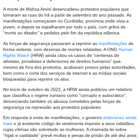
A morte de Mahsa Amini desencadeou protestos populares que
tomaram as ruas do Irã a partir de setembro do ano passado. As
manifestações começaram no Curdistão, província onde vivia a
jovem, e depois se espalharam por todo o país, com gritos de
“morte ao ditador” e pedidos pelo fim da república islâmica.
As forças de segurança passaram a reprimir as
manifestações
de
forma violenta, com dezenas de mortes relatadas. A ONG
Human
Rights Watch
(HRW) ainda citou os casos de “centenas de
ativistas, jornalistas e defensores de direitos humanos” que,
mesmo de fora dos protestos, acabaram presos pelas autoridades,
bem como o corte dos serviços de internet e as mídias sociais
bloqueadas para reprimir os atos.
No início de outubro de 2022, a HRW ainda publicou um relatório
que classifica o regime iraniano como “corrupto e autocrático”,
denunciando também os abusos cometidos pelas forças de
segurança na repressão aos protestos populares.
Em resposta à onda de manifestações, o governo
endureceu ainda
mais
o já existente código de vestimenta imposto a seus cidadãos,
cujas vítimas são sobretudo as mulheres. A chamada lei sobre
“hijab e castidade” prevê multas e penas de prisão de até dez anos