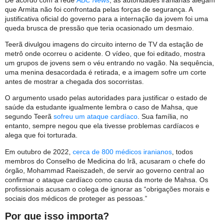
que Armita não foi confrontada pelas forças de segurança. A
justificativa oficial do governo para a internação da jovem foi uma
queda brusca de pressão que teria ocasionado um desmaio.
Teerã divulgou imagens do circuito interno de TV da estação de
metrô onde ocorreu o acidente. O vídeo, que foi editado, mostra
um grupos de jovens sem o véu entrando no vagão. Na sequência,
uma menina desacordada é retirada, e a imagem sofre um corte
antes de mostrar a chegada dos socorristas.
O argumento usado pelas autoridades para justificar o estado de
saúde da estudante igualmente lembra o caso de Mahsa, que
segundo Teerã
sofreu um ataque cardíaco
. Sua família, no
entanto, sempre negou que ela tivesse problemas cardíacos e
alega que foi torturada.
Em outubro de 2022,
cerca de 800 médicos iranianos
, todos
membros do Conselho de Medicina do Irã, acusaram o chefe do
órgão, Mohammad Raeiszadeh, de servir ao governo central ao
confirmar o ataque cardíaco como causa da morte de Mahsa. Os
profissionais acusam o colega de ignorar as “obrigações morais e
sociais dos médicos de proteger as pessoas.”
Por que isso importa?