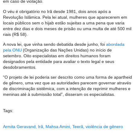
em caso de violação.
O véu é obrigatório no Irã desde 1981, dois anos após a
Revolução Islâmica. Pela lei atual, mulheres que aparecerem em
locais públicos sem o hijab estão sujeitas a uma pena que varia
entre dez dias e dois meses de prisão ou uma multa de até 500 mil
riais (R$ 58).
A nova lei, que vinha sendo debatida desde junho, foi
abordada
pela ONU
(Organização das Nações Unidas) no início de
setembro. Oito especialistas em direitos humanos foram
designados pela entidade para avaliar o texto legal e seus
desdobramentos.
“O projeto de lei poderia ser descrito como uma forma de apartheid
de gênero, uma vez que as autoridades parecem governar através
de discriminação sistêmica, com a intenção de reprimir mulheres e
meninas até à submissão total”, disseram os especialistas.
Tags:
Armita Geravand
,
Irã
,
Mahsa Amini
,
Teerã
,
violência de gênero