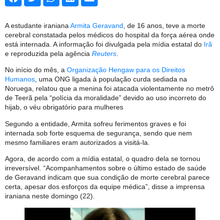
A estudante iraniana
Armita Geravand
, de 16 anos, teve a morte
cerebral constatada pelos médicos do hospital da força aérea onde
está internada. A informação foi divulgada pela mídia estatal do
Irã
e reproduzida pela agência
Reuters
.
No início do mês, a
Organização Hengaw para os Direitos
Humanos
, uma ONG ligada à população curda sediada na
Noruega, relatou que a menina foi atacada violentamente no metrô
de Teerã pela “polícia da moralidade” devido ao uso incorreto do
hijab, o véu obrigatório para mulheres
Segundo a entidade, Armita sofreu ferimentos graves e foi
internada sob forte esquema de segurança, sendo que nem
mesmo familiares eram autorizados a visitá-la.
Agora, de acordo com a mídia estatal, o quadro dela se tornou
irreversível. “Acompanhamentos sobre o último estado de saúde
de Geravand indicam que sua condição de morte cerebral parece
certa, apesar dos esforços da equipe médica”, disse a imprensa
iraniana neste domingo (22).