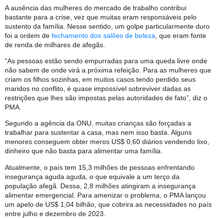
A ausência das mulheres do mercado de trabalho contribui
bastante para a crise, vez que muitas eram responsáveis pelo
sustento da família. Nesse sentido, um golpe particularmente duro
foi a ordem de
fechamento dos salões de beleza
, que eram fonte
de renda de milhares de afegãs.
“As pessoas estão sendo empurradas para uma queda livre onde
não sabem de onde virá a próxima refeição. Para as mulheres que
criam os filhos sozinhas, em muitos casos tendo perdido seus
maridos no conflito, é quase impossível sobreviver dadas as
restrições que lhes são impostas pelas autoridades de fato”, diz o
PMA.
Segundo a agência da ONU, muitas crianças são forçadas a
trabalhar para sustentar a casa, mas nem isso basta. Alguns
menores conseguem obter meros US$ 0,60 diários vendendo lixo,
dinheiro que não basta para alimentar uma família.
Atualmente, o país tem 15,3 milhões de pessoas enfrentando
insegurança aguda aguda, o que equivale a um terço da
população afegã. Dessa, 2,8 milhões atingiram a insegurança
alimentar emergencial. Para amenizar o problema, o PMA lançou
um apelo de US$ 1,04 bilhão, que cobrira as necessidades no país
entre julho e dezembro de 2023.