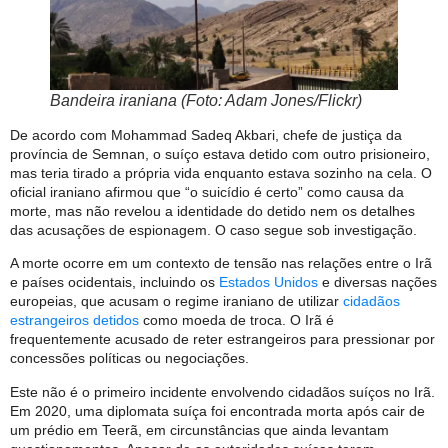
Bandeira iraniana (Foto: Adam Jones/Flickr)
De acordo com Mohammad Sadeq Akbari, chefe de justiça da
província de Semnan, o suíço estava detido com outro prisioneiro,
mas teria tirado a própria vida enquanto estava sozinho na cela. O
oficial iraniano afirmou que “o suicídio é certo” como causa da
morte, mas não revelou a identidade do detido nem os detalhes
das acusações de espionagem. O caso segue sob investigação.
A morte ocorre em um contexto de tensão nas relações entre o Irã
e países ocidentais, incluindo os
Estados Unidos
e diversas nações
europeias, que acusam o regime iraniano de utilizar
cidadãos
estrangeiros detidos
como moeda de troca. O Irã é
frequentemente acusado de reter estrangeiros para pressionar por
concessões políticas ou negociações.
Este não é o primeiro incidente envolvendo cidadãos suíços no Irã.
Em 2020, uma diplomata suíça foi encontrada morta após cair de
um prédio em Teerã, em circunstâncias que ainda levantam