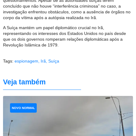
questionamentos. Apesar de as autoridades suíças terem
concluído que não houve “interferência criminosa” no caso, a
investigação enfrentou obstáculos, como a ausência de órgãos no
corpo da vítima após a autópsia realizada no Irã.
A Suíça mantém um papel diplomático crucial no Irã,
representando os interesses dos Estados Unidos no país desde
que os dois governos romperam relações diplomáticas após a
Revolução Islâmica de 1979.
Tags:
espionagem
,
Irã
,
Suíça
Veja também
NOVO NORMAL