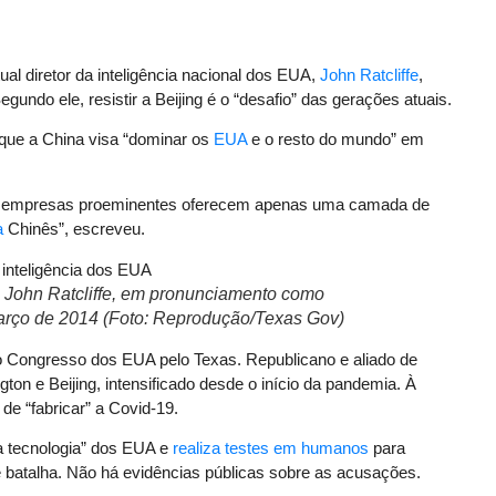
tual diretor da inteligência nacional dos EUA,
John Ratcliffe
,
ndo ele, resistir a Beijing é o “desafio” das gerações atuais.
 que a China visa “dominar os
EUA
e o resto do mundo” em
ina e empresas proeminentes oferecem apenas uma camada de
a
Chinês”, escreveu.
A, John Ratcliffe, em pronunciamento como
arço de 2014 (Foto: Reprodução/Texas Gov)
 do Congresso dos EUA pelo Texas. Republicano e aliado de
ngton e Beijing, intensificado desde o início da pandemia. À
de “fabricar” a Covid-19.
ba tecnologia” dos EUA e
realiza testes em humanos
para
atalha. Não há evidências públicas sobre as acusações.