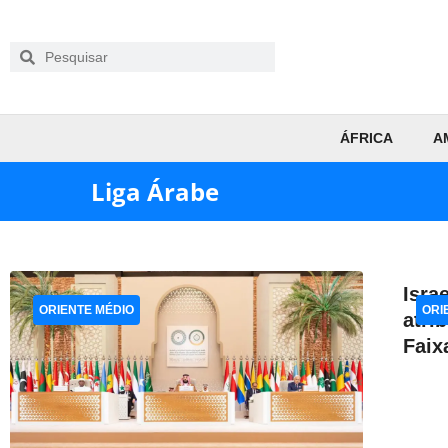
ÁFRICA
A
Liga Árabe
Isra
ORIENTE MÉDIO
ORI
atri
Faix