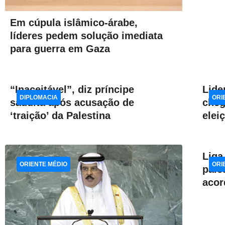
Em cúpula islâmico-árabe,
líderes pedem solução imediata
para guerra em Gaza
“Inaceitável”, diz príncipe
Lide
DIPLOMACIA
ORI
saudita após acusação de
cheg
‘traição’ da Palestina
elei
Liga
ORIENTE MÉDIO
ORI
pale
acor