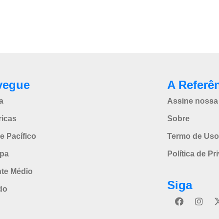
vegue
A Referê
a
Assine nossa 
icas
Sobre
e Pacífico
Termo de Uso
pa
Política de Pr
nte Médio
Siga
do