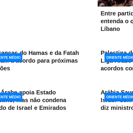
Entre parti
entenda o 
Líbano
ranças do Hamas e da Fatah
Palestina d
ENTE MÉDIO
ORIENTE MÉDI
am a acordo para próximas
Liga Árabe
ções
acordos co
 Árabe apoia Estado
Arábia Sau
ENTE MÉDIO
ORIENTE MÉDI
stino, mas não condena
Israel ‘sem
do de Israel e Emirados
diz ministr