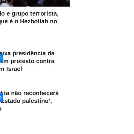
do e grupo terrorista,
que é o Hezbollah no
eixa presidência da
O
 em protesto contra
m Israel
dita não reconhecerá
O
 Estado palestino’,
o