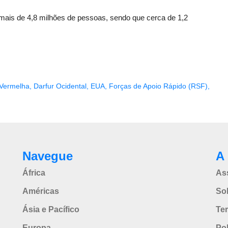
mais de 4,8 milhões de pessoas, sendo que cerca de 1,2
 Vermelha
,
Darfur Ocidental
,
EUA
,
Forças de Apoio Rápido (RSF)
,
Navegue
A 
África
As
Américas
So
Ásia e Pacífico
Te
Europa
Pol