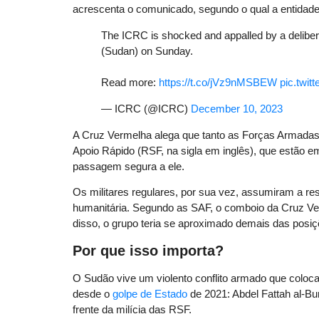
acrescenta o comunicado, segundo o qual a entidade
The ICRC is shocked and appalled by a deliber
(Sudan) on Sunday.
Read more:
https://t.co/jVz9nMSBEW
pic.twi
— ICRC (@ICRC)
December 10, 2023
A Cruz Vermelha alega que tanto as Forças Armadas
Apoio Rápido (RSF, na sigla em inglês), que estão e
passagem segura a ele.
Os militares regulares, por sua vez, assumiram a re
humanitária. Segundo as SAF, o comboio da Cruz Ve
disso, o grupo teria se aproximado demais das posiç
Por que isso importa?
O Sudão vive um violento conflito armado que coloca 
desde o
golpe de Estado
de 2021: Abdel Fattah al-B
frente da milícia das RSF.