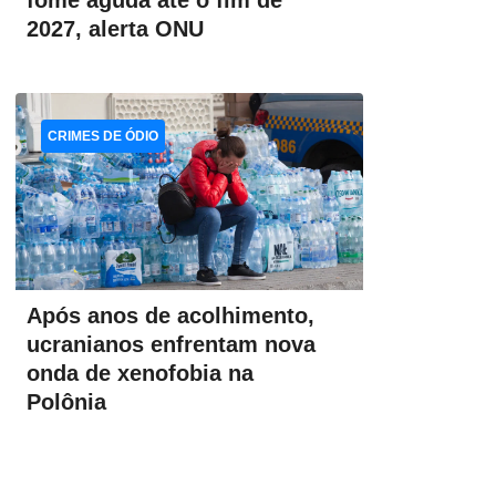
fome aguda até o fim de
2027, alerta ONU
CRIMES DE ÓDIO
Após anos de acolhimento,
ucranianos enfrentam nova
onda de xenofobia na
Polônia