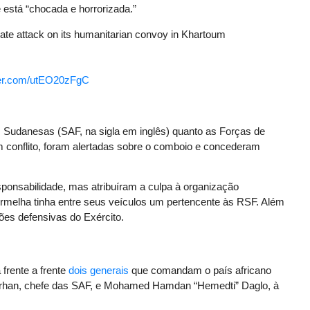
 está “chocada e horrorizada.”
ate attack on its humanitarian convoy in Khartoum
tter.com/utEO20zFgC
 Sudanesas (SAF, na sigla em inglês) quanto as Forças de
m conflito, foram alertadas sobre o comboio e concederam
sponsabilidade, mas atribuíram a culpa à organização
rmelha tinha entre seus veículos um pertencente às RSF. Além
ões defensivas do Exército.
frente a frente
dois generais
que comandam o país africano
urhan, chefe das SAF, e Mohamed Hamdan “Hemedti” Daglo, à