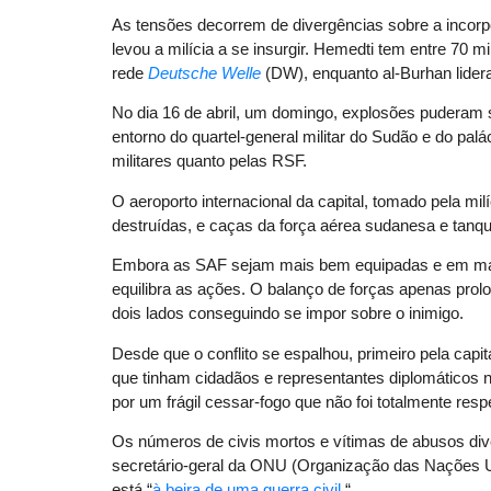
As tensões decorrem de divergências sobre a inco
levou a milícia a se insurgir. Hemedti tem entre 70
rede
Deutsche Welle
(DW), enquanto al-Burhan lidera
No dia 16 de abril, um domingo, explosões puderam 
entorno do quartel-general militar do Sudão e do palác
militares quanto pelas RSF.
O aeroporto internacional da capital, tomado pela mi
destruídas, e caças da força aérea sudanesa e tanqu
Embora as SAF sejam mais bem equipadas e em mai
equilibra as ações. O balanço de forças apenas prol
dois lados conseguindo se impor sobre o inimigo.
Desde que o conflito se espalhou, primeiro pela capit
que tinham cidadãos e representantes diplomáticos 
por um frágil cessar-fogo que não foi totalmente resp
Os números de civis mortos e vítimas de abusos div
secretário-geral da ONU (Organização das Nações Uni
está “
à beira de uma guerra civil
.“