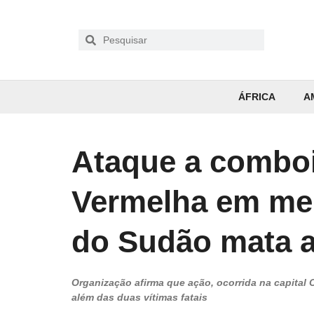
ÁFRICA
A
Ataque a comboi
Vermelha em meio
do Sudão mata 
Organização afirma que ação, ocorrida na capital C
além das duas vítimas fatais