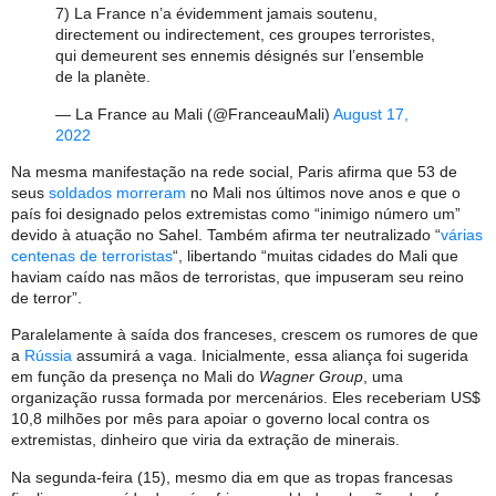
7) La France n’a évidemment jamais soutenu,
directement ou indirectement, ces groupes terroristes,
qui demeurent ses ennemis désignés sur l’ensemble
de la planète.
— La France au Mali (@FranceauMali)
August 17,
2022
Na mesma manifestação na rede social, Paris afirma que 53 de
seus
soldados morreram
no Mali nos últimos nove anos e que o
país foi designado pelos extremistas como “inimigo número um”
devido à atuação no Sahel. Também afirma ter neutralizado “
várias
centenas de terroristas
“, libertando “muitas cidades do Mali que
haviam caído nas mãos de terroristas, que impuseram seu reino
de terror”.
Paralelamente à saída dos franceses, crescem os rumores de que
a
Rússia
assumirá a vaga. Inicialmente, essa aliança foi sugerida
em função da presença no Mali do
Wagner Group
, uma
organização russa formada por mercenários. Eles receberiam US$
10,8 milhões por mês para apoiar o governo local contra os
extremistas, dinheiro que viria da extração de minerais.
Na segunda-feira (15), mesmo dia em que as tropas francesas