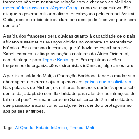
franceses não tem nenhuma relação com a chegada ao Mali dos
mercenários russos do
Wagner Group
, como se especulava. Ele
diz que o governo militar maliano, encabeçado pelo coronel Assimi
Goita, desde o início deixou claro seu desejo de “nos ver partir sem
demora”.
A saída dos franceses gera dúvidas quanto à capacidade de o país
africano sustentar os avanços obtidos no combate ao extremismo
islâmico. Essa mesma incerteza, que já havia se espalhado pelo
Sahel, começa a atingir as nações costeiras da África Ocidental,
com destaque para
Togo
e
Benin
, que têm registrado ações
frequentes de organizações extremistas islâmicas, algo antes raro.
A partir da saída do Mali, a Operação Barkhane tende a mudar sua
abordagem e oferecer ajuda apenas aos
países que a solicitarem
.
Nas palavras de Michon, os militares franceses darão “suporte sob
demanda, adaptado com flexibilidade para atender às intenções de
tal ou tal país”. Permanecerão no Sahel cerca de 2,5 mil soldados,
que passarão a atuar como coadjuvantes, dando o protagonismo
aos países anfitriões.
Tags:
Al-Qaeda
,
Estado Islâmico
,
França
,
Mali