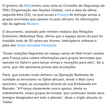
O governo do
Mali
enviou uma carta ao Conselho de Segurança da
ONU (Organização das Nações Unidas), com a data da última
segunda-feira (15), na qual acusa a
França
de entregar armas a
grupos terroristas que operam no país africano. As informações
são da agência
Reuters
.
O documento, assinado pelo ministro maliano das Relações
Exteriores, Abdoulaye Diop, afirma que o espaço aéreo do país foi
invadido mais de 50 vezes por drones, helicópteros militares e
jatos das
forças armadas francesas
.
“Essas violações flagrantes do espaço aéreo do Mali foram usadas
pela França para coletar informações para grupos terroristas que
operam no Sahel e para lançar armas e munições para eles”, diz a
carta, que não apresenta provas das acusações.
Paris, que investiu muito dinheiro na Operação Barkhane de
combate ao terrorismo no Sahel africano, tendo o Mali como
epicentro, negou as acusações através de sua Embaixada em
Bamako. “A França obviamente nunca apoiou, direta ou
indiretamente, esses grupos terroristas, que continuam sendo seus
inimigos designados em todo o planeta”, disse o órgão através no
Twitter
.