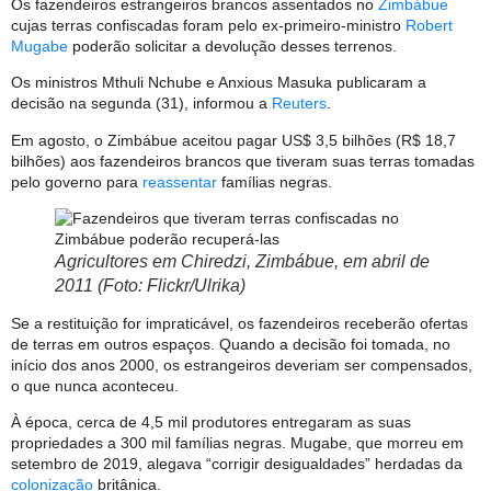
Os fazendeiros estrangeiros brancos assentados no
Zimbábue
cujas terras confiscadas foram pelo ex-primeiro-ministro
Robert
Mugabe
poderão solicitar a devolução desses terrenos.
Os ministros Mthuli Nchube e Anxious Masuka publicaram a
decisão na segunda (31), informou a
Reuters
.
Em agosto, o Zimbábue aceitou pagar US$ 3,5 bilhões (R$ 18,7
bilhões) aos fazendeiros brancos que tiveram suas terras tomadas
pelo governo para
reassentar
famílias negras.
Agricultores em Chiredzi, Zimbábue, em abril de
2011 (Foto: Flickr/Ulrika)
Se a restituição for impraticável, os fazendeiros receberão ofertas
de terras em outros espaços. Quando a decisão foi tomada, no
início dos anos 2000, os estrangeiros deveriam ser compensados,
o que nunca aconteceu.
À época, cerca de 4,5 mil produtores entregaram as suas
propriedades a 300 mil famílias negras. Mugabe, que morreu em
setembro de 2019, alegava “corrigir desigualdades” herdadas da
colonização
britânica.