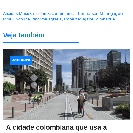
Anxious Masuka
,
colonização britânica
,
Emmerson Mnangagwa
,
Mthuli Nchube
,
reforma agrária
,
Robert Mugabe
,
Zimbábue
Veja também
MOBILIDADE
A cidade colombiana que usa a