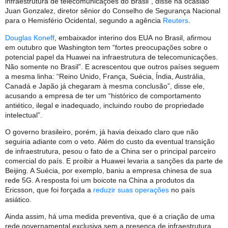
infraestrutura de telecomunicações do Brasil”, disse na ocasião
Juan Gonzalez, diretor sênior do Conselho de Segurança Nacional
para o Hemisfério Ocidental, segundo a agência
Reuters
.
Douglas Koneff
, embaixador interino dos EUA no Brasil, afirmou
em outubro que Washington tem “fortes preocupações sobre o
potencial papel da Huawei na infraestrutura de telecomunicações.
Não somente no Brasil”. E acrescentou que outros países seguem
a mesma linha: “Reino Unido, França, Suécia, Índia, Austrália,
Canadá e Japão já chegaram à mesma conclusão”, disse ele,
acusando a empresa de ter um “histórico de comportamento
antiético, ilegal e inadequado, incluindo roubo de propriedade
intelectual”.
O governo brasileiro, porém, já havia deixado claro que não
seguiria adiante com o veto. Além do custo da eventual transição
de infraestrutura, pesou o fato de a China ser o principal parceiro
comercial do país. E proibir a Huawei levaria a sanções da parte de
Beijing. A Suécia, por exemplo, baniu a empresa chinesa de sua
rede 5G. A resposta foi um boicote na China a produtos da
Ericsson, que foi forçada a
reduzir suas operações
no país
asiático.
Ainda assim, há uma medida preventiva, que é a criação de uma
rede governamental exclusiva sem a presença de infraestrutura