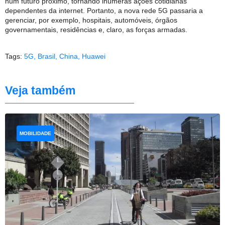
num futuro próximo, tornando inúmeras ações cotidianas
dependentes da internet. Portanto, a nova rede 5G passaria a
gerenciar, por exemplo, hospitais, automóveis, órgãos
governamentais, residências e, claro, as forças armadas.
Tags:
5G
,
Brasil
,
China
,
Huawei
Veja também
MOBILIDADE