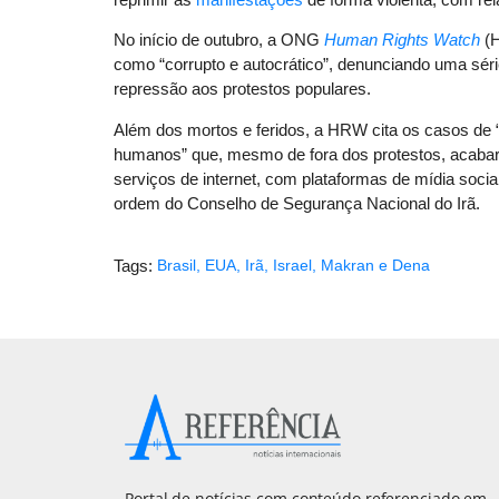
No início de outubro, a ONG
Human Rights Watch
(H
como “corrupto e autocrático”, denunciando uma sér
repressão aos protestos populares.
Além dos mortos e feridos, a HRW cita os casos de “c
humanos” que, mesmo de fora dos protestos, acabar
serviços de internet, com plataformas de mídia soci
ordem do Conselho de Segurança Nacional do Irã.
Tags:
Brasil
,
EUA
,
Irã
,
Israel
,
Makran e Dena
Portal de notícias com conteúdo referenciado em