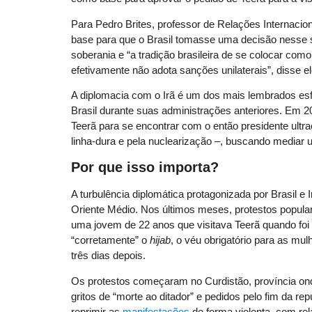
Para Pedro Brites, professor de Relações Internaci
base para que o Brasil tomasse uma decisão nesse sen
soberania e “a tradição brasileira de se colocar co
efetivamente não adota sanções unilaterais”, disse 
A diplomacia com o Irã é um dos mais lembrados esfo
Brasil durante suas administrações anteriores. Em 20
Teerã para se encontrar com o então presidente ul
linha-dura e pela nuclearização –, buscando mediar 
Por que isso importa?
A turbulência diplomática protagonizada por Brasil e
Oriente Médio. Nos últimos meses, protestos popula
uma jovem de 22 anos que visitava Teerã quando foi 
“corretamente” o
hijab
, o véu obrigatório para as mu
três dias depois.
Os protestos começaram no Curdistão, província ond
gritos de “morte ao ditador” e pedidos pelo fim da r
reprimir as
manifestações
de forma violenta, com re