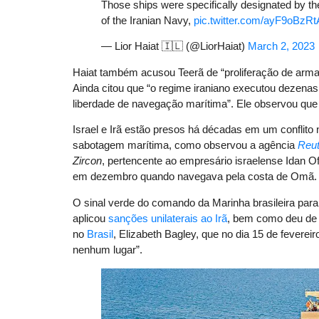
Those ships were specifically designated by th
of the Iranian Navy,
pic.twitter.com/ayF9oBzRt
— Lior Haiat 🇮🇱 (@LiorHaiat)
March 2, 2023
Haiat também acusou Teerã de “proliferação de armas
Ainda citou que “o regime iraniano executou dezena
liberdade de navegação marítima”. Ele observou que
Israel e Irã estão presos há décadas em um conflito 
sabotagem marítima, como observou a agência
Reut
Zircon
, pertencente ao empresário israelense Idan Of
em dezembro quando navegava pela costa de Omã.
O sinal verde do comando da Marinha brasileira par
aplicou
sanções unilaterais ao Irã
, bem como deu de 
no
Brasil
, Elizabeth Bagley, que no dia 15 de fevere
nenhum lugar”.