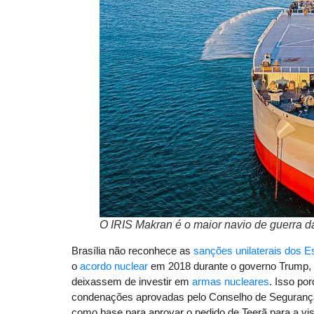
O IRIS Makran é o maior navio de guerra d
Brasília não reconhece as
sanções unilaterais dos E
o
acordo nuclear
em 2018 durante o governo Trump, 
deixassem de investir em
armas nucleares
. Isso po
condenações aprovadas pelo Conselho de Seguranç
como base para aprovar o pedido de Teerã para a visit