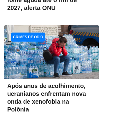
fome aguda até o fim de
2027, alerta ONU
CRIMES DE ÓDIO
Após anos de acolhimento,
ucranianos enfrentam nova
onda de xenofobia na
Polônia