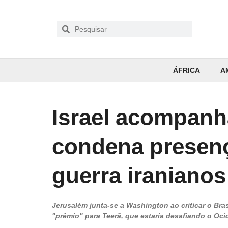
ÁFRICA
A
Israel acompan
condena presenç
guerra iranianos
Jerusalém junta-se a Washington ao criticar o Br
"prêmio" para Teerã, que estaria desafiando o Oci