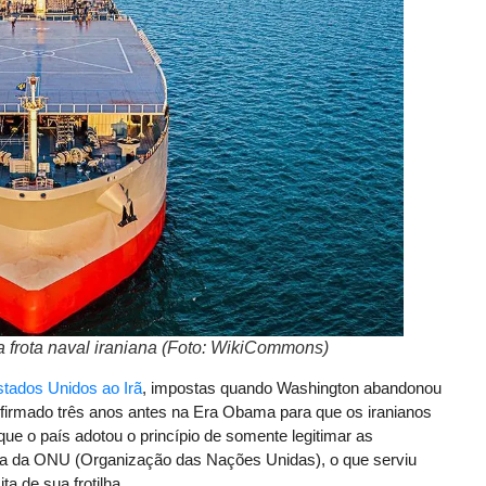
a frota naval iraniana (Foto: WikiCommons)
stados Unidos ao Irã
, impostas quando Washington abandonou
firmado três anos antes na Era Obama para que os iranianos
rque o país adotou o princípio de somente legitimar as
a da ONU (Organização das Nações Unidas), o que serviu
a de sua frotilha.