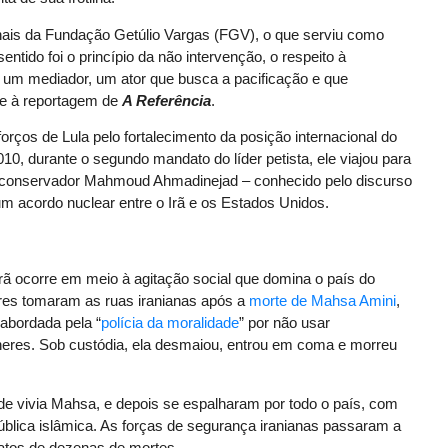
onais da Fundação Getúlio Vargas (FGV), o que serviu como
tido foi o princípio da não intervenção, o respeito à
mo um mediador, um ator que busca a pacificação e que
ele à reportagem de
A Referência
.
rços de Lula pelo fortalecimento da posição internacional do
10, durante o segundo mandato do líder petista, ele viajou para
traconservador Mahmoud Ahmadinejad – conhecido pelo discurso
um acordo nuclear entre o Irã e os Estados Unidos.
 Irã ocorre em meio à agitação social que domina o país do
res tomaram as ruas iranianas após a
morte de Mahsa Amini
,
abordada pela “
polícia da moralidade
” por não usar
lheres. Sob custódia, ela desmaiou, entrou em coma e morreu
e vivia Mahsa, e depois se espalharam por todo o país, com
epública islâmica. As forças de segurança iranianas passaram a
latos de dezenas de mortes.