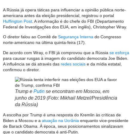
A Rússia já opera táticas para influenciar a opinião pública norte-
americana antes da eleição presidencial, registrou o portal
Huffington Post
. A informação é do chefe do FBI (Departamento
Federal de Investigações dos EUA, em inglês), Christopher Wray.
O diretor falou ao Comitê de
Segurança Interna
do Congresso
norte-americano na última quinta-feira (17).
De acordo com Wray, o FBI já comprovou que a Rússia
se esforça
para causar rusgas à imagem do candidato democrata Joe Biden.
A influência se dá através das
redes sociais
e da mídia estatal,
confirmou o diretor.
Trump e
Putin
se encontram em Moscou, em
junho de 2019 (Foto: Mikhail Metzel/Presidência
da Rússia)
A escolha por Trump é uma resposta do Kremlin às críticas de
Biden a Moscou e a
atuação na Ucrânia
enquanto vice-presidente
de Barack Obama. À época, seus posicionamentos sinalizavam
que o candidato democrata é anti-Putin.