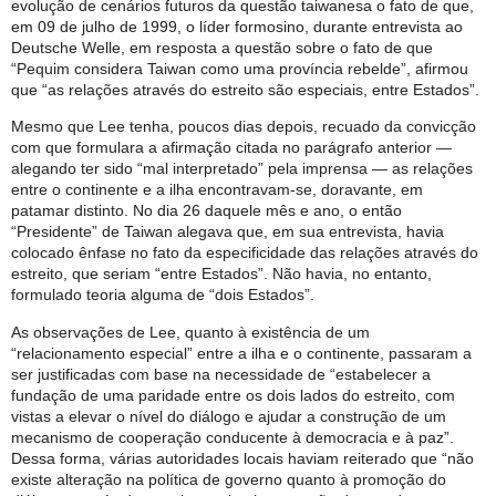
evolução de cenários futuros da questão taiwanesa o fato de que,
em 09 de julho de 1999, o líder formosino, durante entrevista ao
Deutsche Welle, em resposta a questão sobre o fato de que
“Pequim considera Taiwan como uma província rebelde”, afirmou
que “as relações através do estreito são especiais, entre Estados”.
Mesmo que Lee tenha, poucos dias depois, recuado da convicção
com que formulara a afirmação citada no parágrafo anterior —
alegando ter sido “mal interpretado” pela imprensa — as relações
entre o continente e a ilha encontravam-se, doravante, em
patamar distinto. No dia 26 daquele mês e ano, o então
“Presidente” de Taiwan alegava que, em sua entrevista, havia
colocado ênfase no fato da especificidade das relações através do
estreito, que seriam “entre Estados”. Não havia, no entanto,
formulado teoria alguma de “dois Estados”.
As observações de Lee, quanto à existência de um
“relacionamento especial” entre a ilha e o continente, passaram a
ser justificadas com base na necessidade de “estabelecer a
fundação de uma paridade entre os dois lados do estreito, com
vistas a elevar o nível do diálogo e ajudar a construção de um
mecanismo de cooperação conducente à democracia e à paz”.
Dessa forma, várias autoridades locais haviam reiterado que “não
existe alteração na política de governo quanto à promoção do