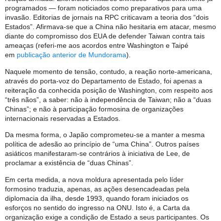
programados — foram noticiados como preparativos para uma
invasão. Editorias de jornais na RPC criticavam a teoria dos “dois
Estados”. Afirmava-se que a China não hesitaria em atacar, mesmo
diante do compromisso dos EUA de defender Taiwan contra tais
ameaças (referi-me aos acordos entre Washington e Taipé
em
publicação anterior de Mundorama
).
Naquele momento de tensão, contudo, a reação norte-americana,
através do porta-voz do Departamento de Estado, foi apenas a
reiteração da conhecida posição de Washington, com respeito aos
“três nãos”, a saber: não à independência de Taiwan; não a “duas
Chinas”; e não à participação formosina de organizações
internacionais reservadas a Estados.
Da mesma forma, o Japão comprometeu-se a manter a mesma
política de adesão ao princípio de “uma China”. Outros países
asiáticos manifestaram-se contrários à iniciativa de Lee, de
proclamar a existência de “duas Chinas”.
Em certa medida, a nova moldura apresentada pelo líder
formosino traduzia, apenas, as ações desencadeadas pela
diplomacia da ilha, desde 1993, quando foram iniciados os
esforços no sentido do ingresso na ONU. Isto é, a Carta da
organização exige a condição de Estado a seus participantes. Os