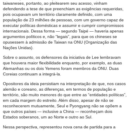
taiwaneses, portanto, ao pleitearem seu acesso, vinham
defendendo a tese de que preenchiam as exigências requeridas,
pois ocupavam um território claramente definido, com uma
população de 23 milhões de pessoas, com um governo capaz de
executar políticas domésticas e assumir e cumprir compromissos
internacionais. Dessa forma — segundo Taipé — haveria apenas
argumentos políticos e, não “legais”, para que os chineses se
opusessem à admissão de Taiwan na ONU (Organização das
Nações Unidas).
Sobre o assunto, os defensores da iniciativa de Lee lembravam
que houvera maior flexibilidade enquanto, por exemplo, as duas
Alemanhas ou os dois Yemens foram membros da ONU. Duas
Coreias continuam a integrá-la.
Opositores da ideia persistiam na interpretação de que, nos casos
alemão e coreano, as diferenças, em termos de população e
território, são muito menores do que entre as “entidades políticas”,
em cada margem do estreito. Além disso, apesar de não se
reconhecerem mutuamente, Seul e Pyongyang não se opõem a
que outros países — inclusive a China — reconheçam dois
Estados soberanos, um ao Norte e outro ao Sul.
Nessa perspectiva, representou nova cena de partida para a