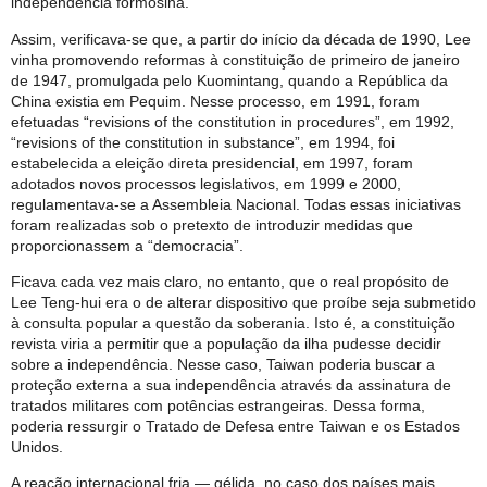
independência formosina.
Assim, verificava-se que, a partir do início da década de 1990, Lee
vinha promovendo reformas à constituição de primeiro de janeiro
de 1947, promulgada pelo Kuomintang, quando a República da
China existia em Pequim. Nesse processo, em 1991, foram
efetuadas “revisions of the constitution in procedures”, em 1992,
“revisions of the constitution in substance”, em 1994, foi
estabelecida a eleição direta presidencial, em 1997, foram
adotados novos processos legislativos, em 1999 e 2000,
regulamentava-se a Assembleia Nacional. Todas essas iniciativas
foram realizadas sob o pretexto de introduzir medidas que
proporcionassem a “democracia”.
Ficava cada vez mais claro, no entanto, que o real propósito de
Lee Teng-hui era o de alterar dispositivo que proíbe seja submetido
à consulta popular a questão da soberania. Isto é, a constituição
revista viria a permitir que a população da ilha pudesse decidir
sobre a independência. Nesse caso, Taiwan poderia buscar a
proteção externa a sua independência através da assinatura de
tratados militares com potências estrangeiras. Dessa forma,
poderia ressurgir o Tratado de Defesa entre Taiwan e os Estados
Unidos.
A reação internacional fria — gélida, no caso dos países mais