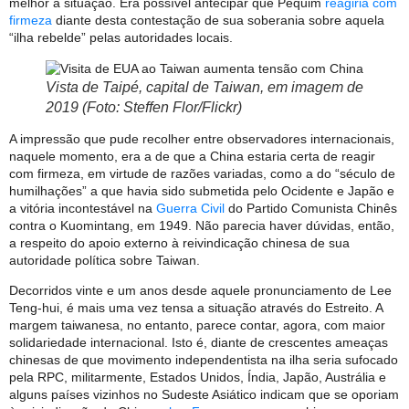
melhor a situação. Era possível antecipar que Pequim
reagiria com
firmeza
diante desta contestação de sua soberania sobre aquela
“ilha rebelde” pelas autoridades locais.
Vista de Taipé, capital de Taiwan, em imagem de
2019 (Foto: Steffen Flor/Flickr)
A impressão que pude recolher entre observadores internacionais,
naquele momento, era a de que a China estaria certa de reagir
com firmeza, em virtude de razões variadas, como a do “século de
humilhações” a que havia sido submetida pelo Ocidente e Japão e
a vitória incontestável na
Guerra Civil
do Partido Comunista Chinês
contra o Kuomintang, em 1949. Não parecia haver dúvidas, então,
a respeito do apoio externo à reivindicação chinesa de sua
autoridade política sobre Taiwan.
Decorridos vinte e um anos desde aquele pronunciamento de Lee
Teng-hui, é mais uma vez tensa a situação através do Estreito. A
margem taiwanesa, no entanto, parece contar, agora, com maior
solidariedade internacional. Isto é, diante de crescentes ameaças
chinesas de que movimento independentista na ilha seria sufocado
pela RPC, militarmente, Estados Unidos, Índia, Japão, Austrália e
alguns países vizinhos no Sudeste Asiático indicam que se oporiam