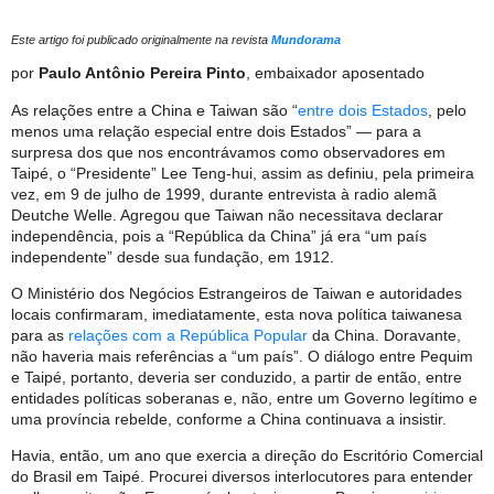
Este artigo foi publicado originalmente na revista
Mundorama
por
Paulo Antônio Pereira Pinto
, embaixador aposentado
As relações entre a China e Taiwan são “
entre dois Estados
, pelo
menos uma relação especial entre dois Estados” — para a
surpresa dos que nos encontrávamos como observadores em
Taipé, o “Presidente” Lee Teng-hui, assim as definiu, pela primeira
vez, em 9 de julho de 1999, durante entrevista à radio alemã
Deutche Welle. Agregou que Taiwan não necessitava declarar
independência, pois a “República da China” já era “um país
independente” desde sua fundação, em 1912.
O Ministério dos Negócios Estrangeiros de Taiwan e autoridades
locais confirmaram, imediatamente, esta nova política taiwanesa
para as
relações com a República Popular
da China. Doravante,
não haveria mais referências a “um país”. O diálogo entre Pequim
e Taipé, portanto, deveria ser conduzido, a partir de então, entre
entidades políticas soberanas e, não, entre um Governo legítimo e
uma província rebelde, conforme a China continuava a insistir.
Havia, então, um ano que exercia a direção do Escritório Comercial
do Brasil em Taipé. Procurei diversos interlocutores para entender