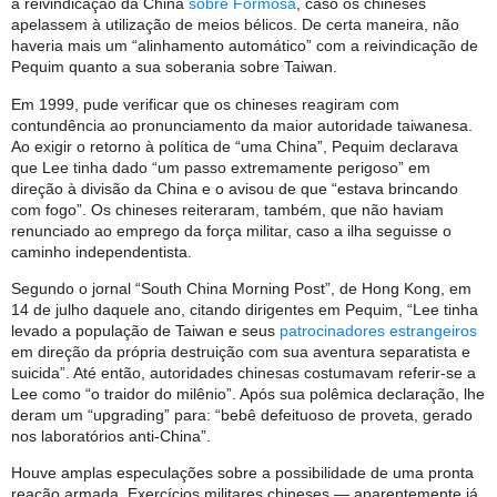
à reivindicação da China
sobre Formosa
, caso os chineses
apelassem à utilização de meios bélicos. De certa maneira, não
haveria mais um “alinhamento automático” com a reivindicação de
Pequim quanto a sua soberania sobre Taiwan.
Em 1999, pude verificar que os chineses reagiram com
contundência ao pronunciamento da maior autoridade taiwanesa.
Ao exigir o retorno à política de “uma China”, Pequim declarava
que Lee tinha dado “um passo extremamente perigoso” em
direção à divisão da China e o avisou de que “estava brincando
com fogo”. Os chineses reiteraram, também, que não haviam
renunciado ao emprego da força militar, caso a ilha seguisse o
caminho independentista.
Segundo o jornal “South China Morning Post”, de Hong Kong, em
14 de julho daquele ano, citando dirigentes em Pequim, “Lee tinha
levado a população de Taiwan e seus
patrocinadores estrangeiros
em direção da própria destruição com sua aventura separatista e
suicida”. Até então, autoridades chinesas costumavam referir-se a
Lee como “o traidor do milênio”. Após sua polêmica declaração, lhe
deram um “upgrading” para: “bebê defeituoso de proveta, gerado
nos laboratórios anti-China”.
Houve amplas especulações sobre a possibilidade de uma pronta
reação armada. Exercícios militares chineses — aparentemente já