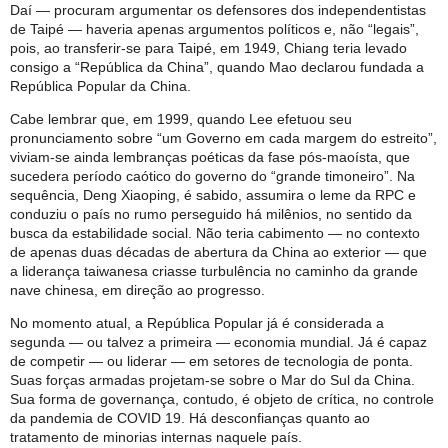
Daí — procuram argumentar os defensores dos independentistas
de Taipé — haveria apenas argumentos políticos e, não “legais”,
pois, ao transferir-se para Taipé, em 1949, Chiang teria levado
consigo a “República da China”, quando Mao declarou fundada a
República Popular da China.
Cabe lembrar que, em 1999, quando Lee efetuou seu
pronunciamento sobre “um Governo em cada margem do estreito”,
viviam-se ainda lembranças poéticas da fase pós-maoísta, que
sucedera período caótico do governo do “grande timoneiro”. Na
sequência, Deng Xiaoping, é sabido, assumira o leme da RPC e
conduziu o país no rumo perseguido há milênios, no sentido da
busca da estabilidade social. Não teria cabimento — no contexto
de apenas duas décadas de abertura da China ao exterior — que
a liderança taiwanesa criasse turbulência no caminho da grande
nave chinesa, em direção ao progresso.
No momento atual, a República Popular já é considerada a
segunda — ou talvez a primeira — economia mundial. Já é capaz
de competir — ou liderar — em setores de tecnologia de ponta.
Suas forças armadas projetam-se sobre o Mar do Sul da China.
Sua forma de governança, contudo, é objeto de crítica, no controle
da pandemia de COVID 19. Há desconfianças quanto ao
tratamento de minorias internas naquele país.