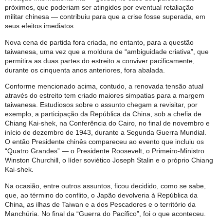
próximos, que poderiam ser atingidos por eventual retaliação
militar chinesa — contribuiu para que a crise fosse superada, em
seus efeitos imediatos.
Nova cena de partida fora criada, no entanto, para a questão
taiwanesa, uma vez que a moldura de “ambiguidade criativa”, que
permitira as duas partes do estreito a conviver pacificamente,
durante os cinquenta anos anteriores, fora abalada.
Conforme mencionado acima, contudo, a renovada tensão atual
através do estreito tem criado maiores simpatias para a margem
taiwanesa. Estudiosos sobre o assunto chegam a revisitar, por
exemplo, a participação da República da China, sob a chefia de
Chiang Kai-shek, na Conferência do Cairo, no final de novembro e
início de dezembro de 1943, durante a Segunda Guerra Mundial.
O então Presidente chinês compareceu ao evento que incluiu os
“Quatro Grandes” — o Presidente Roosevelt, o Primeiro-Ministro
Winston Churchill, o líder soviético Joseph Stalin e o próprio Chiang
Kai-shek.
Na ocasião, entre outros assuntos, ficou decidido, como se sabe,
que, ao término do conflito, o Japão devolveria à República da
China, as ilhas de Taiwan e a dos Pescadores e o território da
Manchúria. No final da “Guerra do Pacífico”, foi o que aconteceu.