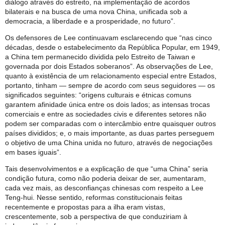
diálogo através do estreito, na implementação de acordos
bilaterais e na busca de uma nova China, unificada sob a
democracia, a liberdade e a prosperidade, no futuro”.
Os defensores de Lee continuavam esclarecendo que “nas cinco
décadas, desde o estabelecimento da República Popular, em 1949,
a China tem permanecido dividida pelo Estreito de Taiwan e
governada por dois Estados soberanos”. As observações de Lee,
quanto à existência de um relacionamento especial entre Estados,
portanto, tinham — sempre de acordo com seus seguidores — os
significados seguintes: “origens culturais e étnicas comuns
garantem afinidade única entre os dois lados; as intensas trocas
comerciais e entre as sociedades civis e diferentes setores não
podem ser comparadas com o intercâmbio entre quaisquer outros
países divididos; e, o mais importante, as duas partes perseguem
o objetivo de uma China unida no futuro, através de negociações
em bases iguais”.
Tais desenvolvimentos e a explicação de que “uma China” seria
condição futura, como não poderia deixar de ser, aumentaram,
cada vez mais, as desconfianças chinesas com respeito a Lee
Teng-hui. Nesse sentido, reformas constitucionais feitas
recentemente e propostas para a ilha eram vistas,
crescentemente, sob a perspectiva de que conduziriam à