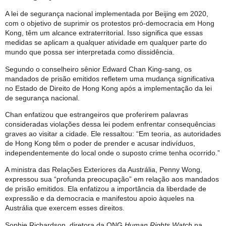
A lei de segurança nacional implementada por Beijing em 2020,
com o objetivo de suprimir os protestos pró-democracia em Hong
Kong, têm um alcance extraterritorial. Isso significa que essas
medidas se aplicam a qualquer atividade em qualquer parte do
mundo que possa ser interpretada como dissidência.
Segundo o conselheiro sênior Edward Chan King-sang, os
mandados de prisão emitidos refletem uma mudança significativa
no Estado de Direito de Hong Kong após a implementação da lei
de segurança nacional.
Chan enfatizou que estrangeiros que proferirem palavras
consideradas violações dessa lei podem enfrentar consequências
graves ao visitar a cidade. Ele ressaltou: “Em teoria, as autoridades
de Hong Kong têm o poder de prender e acusar indivíduos,
independentemente do local onde o suposto crime tenha ocorrido.”
A ministra das Relações Exteriores da Austrália, Penny Wong,
expressou sua “profunda preocupação” em relação aos mandados
de prisão emitidos. Ela enfatizou a importância da liberdade de
expressão e da democracia e manifestou apoio àqueles na
Austrália que exercem esses direitos.
Sophie Richardson, diretora da ONG
Human Rights Watch
na