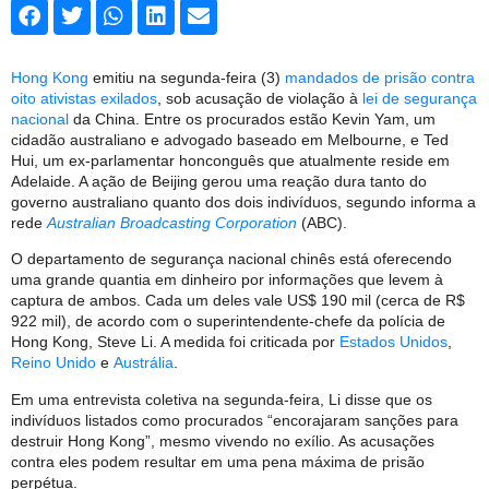
Hong Kong
emitiu na segunda-feira (3)
mandados de prisão contra
oito ativistas exilados
, sob acusação de violação à
lei de segurança
nacional
da China. Entre os procurados estão Kevin Yam, um
cidadão australiano e advogado baseado em Melbourne, e Ted
Hui, um ex-parlamentar honconguês que atualmente reside em
Adelaide. A ação de Beijing gerou uma reação dura tanto do
governo australiano quanto dos dois indivíduos, segundo informa a
rede
Australian Broadcasting Corporation
(ABC).
O departamento de segurança nacional chinês está oferecendo
uma grande quantia em dinheiro por informações que levem à
captura de ambos. Cada um deles vale US$ 190 mil (cerca de R$
922 mil), de acordo com o superintendente-chefe da polícia de
Hong Kong, Steve Li. A medida foi criticada por
Estados Unidos
,
Reino Unido
e
Austrália
.
Em uma entrevista coletiva na segunda-feira, Li disse que os
indivíduos listados como procurados “encorajaram sanções para
destruir Hong Kong”, mesmo vivendo no exílio. As acusações
contra eles podem resultar em uma pena máxima de prisão
perpétua.