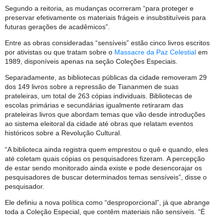
Segundo a reitoria, as mudanças ocorreram “para proteger e
preservar efetivamente os materiais frágeis e insubstituíveis para
futuras gerações de acadêmicos”.
Entre as obras consideradas “sensíveis” estão cinco livros escritos
por ativistas ou que tratam sobre o
Massacre da Paz Celestial
em
1989, disponíveis apenas na seção Coleções Especiais.
Separadamente, as bibliotecas públicas da cidade removeram 29
dos 149 livros sobre a repressão de Tiananmen de suas
prateleiras, um total de 263 cópias individuais. Bibliotecas de
escolas primárias e secundárias igualmente retiraram das
prateleiras livros que abordam temas que vão desde introduções
ao sistema eleitoral da cidade até obras que relatam eventos
históricos sobre a Revolução Cultural.
“A biblioteca ainda registra quem emprestou o quê e quando, eles
até coletam quais cópias os pesquisadores fizeram. A percepção
de estar sendo monitorado ainda existe e pode desencorajar os
pesquisadores de buscar determinados temas sensíveis”, disse o
pesquisador.
Ele definiu a nova política como “desproporcional”, já que abrange
toda a Coleção Especial, que contêm materiais não sensíveis. “É