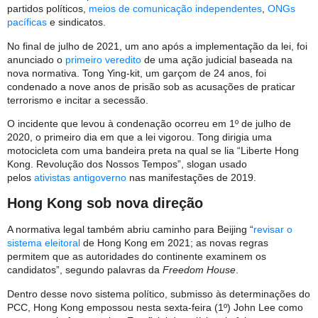
partidos políticos,
meios de comunicação independentes
,
ONGs
pacíficas
e sindicatos.
No final de julho de 2021, um ano após a implementação da lei, foi
anunciado o
primeiro veredito
de uma ação judicial baseada na
nova normativa. Tong Ying-kit, um garçom de 24 anos, foi
condenado a nove anos de prisão sob as acusações de praticar
terrorismo e incitar a secessão.
O incidente que levou à condenação ocorreu em 1º de julho de
2020, o primeiro dia em que a lei vigorou. Tong dirigia uma
motocicleta com uma bandeira preta na qual se lia “Liberte Hong
Kong. Revolução dos Nossos Tempos”, slogan usado
pelos
ativistas antigoverno
nas manifestações de 2019.
Hong Kong sob nova direção
A normativa legal também abriu caminho para Beijing “
revisar o
sistema eleitoral
de Hong Kong em 2021; as novas regras
permitem que as autoridades do continente examinem os
candidatos”, segundo palavras da
Freedom House
.
Dentro desse novo sistema político, submisso às determinações do
PCC, Hong Kong empossou nesta sexta-feira (1º) John Lee como