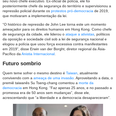
seu novo chefe executivo. Ex-oficial de polícia, ele foi
posteriormente chefe da segurança do território e supervisionou a
repressão policial durante os
protestos pró-democracia
de 2019,
que motivaram a implementação da lei.
“O histórico de repressão de John Lee torna este um momento
ameaçador para os direitos humanos em Hong Kong. Como chefe
de segurança da cidade, ele liderou o
ataque a ativistas
, políticos
da oposição e sociedade civil sob a lei de segurança nacional e
elogiou a polícia que usou força excessiva contra manifestantes
em 2019”, disse Erwin van der Borght, diretor regional da Ásia-
Pacífico da
Anistia Internacional
.
Futuro sombrio
Quem teme sofrer o mesmo destino é
Taiwan
, atualmente
convivendo com a
ameaça de uma invasão
. Aproveitando a data, o
premiê taiwanês Su Tseng-chang comentou a
morte da
democracia
em Hong Kong. “Faz apenas 25 anos, e no passado a
promessa era de 50 anos sem mudanças”, disse ele,
acrescentando que “a liberdade e a democracia desapareceram”.