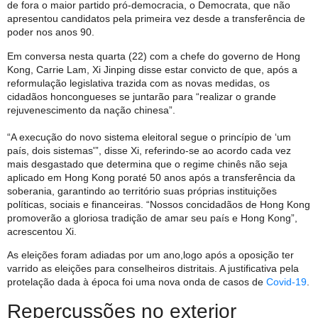
de fora o maior partido pró-democracia, o Democrata, que não
apresentou candidatos pela primeira vez desde a transferência de
poder nos anos 90.
Em conversa nesta quarta (22) com a chefe do governo de Hong
Kong, Carrie Lam, Xi Jinping disse estar convicto de que, após a
reformulação legislativa trazida com as novas medidas, os
cidadãos honcongueses se juntarão para “realizar o grande
rejuvenescimento da nação chinesa”.
“A execução do novo sistema eleitoral segue o princípio de ‘um
país, dois sistemas'”, disse Xi, referindo-se ao acordo cada vez
mais desgastado que determina que o regime chinês não seja
aplicado em Hong Kong por
até 50 anos após a transferência da
soberania, garantindo ao território suas próprias instituições
políticas, sociais e financeiras. “Nossos concidadãos de Hong Kong
promoverão a gloriosa tradição de amar seu país e Hong Kong”,
acrescentou Xi.
As eleições foram adiadas por um ano,
logo após a oposição ter
varrido as eleições para conselheiros distritais. A justificativa pela
protelação dada à época foi uma nova onda de casos de
Covid-19
.
Repercussões no exterior