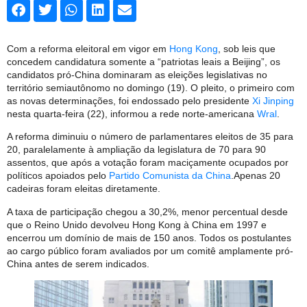
Com a reforma eleitoral em vigor em
Hong Kong
, sob leis que
concedem candidatura somente a “patriotas leais a Beijing”, os
candidatos pró-China dominaram as eleições legislativas no
território semiautônomo no domingo (19). O pleito, o primeiro com
as novas determinações, foi endossado pelo presidente
Xi Jinping
nesta quarta-feira (22), informou a rede norte-americana
Wral
.
A reforma diminuiu o número de parlamentares eleitos de 35 para
20, paralelamente à ampliação da legislatura de 70 para 90
assentos, que após a votação foram maciçamente ocupados por
políticos apoiados pelo
Partido Comunista da China
.
Apenas 20
cadeiras foram eleitas diretamente.
A taxa de participação chegou a 30,2%, menor percentual desde
que o Reino Unido devolveu Hong Kong à China em 1997 e
encerrou um domínio de mais de 150 anos. Todos os postulantes
ao cargo público foram avaliados por um comitê amplamente pró-
China antes de serem indicados.