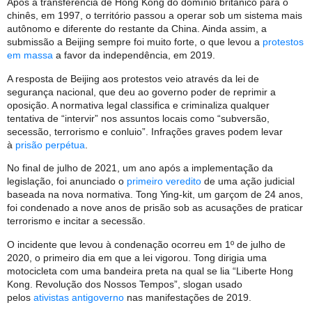
Após a transferência de Hong Kong do domínio britânico para o
chinês, em 1997, o território passou a operar sob um sistema mais
autônomo e diferente do restante da China. Ainda assim, a
submissão a Beijing sempre foi muito forte, o que levou a
protestos
em massa
a favor da independência, em 2019.
A resposta de Beijing aos protestos veio através da lei de
segurança nacional, que deu ao governo poder de reprimir a
oposição. A normativa legal classifica e criminaliza qualquer
tentativa de “intervir” nos assuntos locais como “subversão,
secessão, terrorismo e conluio”. Infrações graves podem levar
à
prisão perpétua
.
No final de julho de 2021, um ano após a implementação da
legislação, foi anunciado o
primeiro veredito
de uma ação judicial
baseada na nova normativa. Tong Ying-kit, um garçom de 24 anos,
foi condenado a nove anos de prisão sob as acusações de praticar
terrorismo e incitar a secessão.
O incidente que levou à condenação ocorreu em 1º de julho de
2020, o primeiro dia em que a lei vigorou. Tong dirigia uma
motocicleta com uma bandeira preta na qual se lia “Liberte Hong
Kong. Revolução dos Nossos Tempos”, slogan usado
pelos
ativistas antigoverno
nas manifestações de 2019.