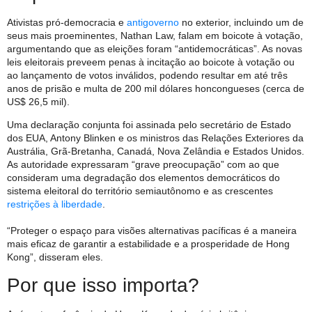
Ativistas pró-democracia e
antigoverno
no exterior, incluindo um de
seus mais proeminentes, Nathan Law, falam em boicote à votação,
argumentando que as eleições foram “antidemocráticas”. As novas
leis eleitorais preveem penas à incitação ao boicote à votação ou
ao lançamento de votos inválidos, podendo resultar em até três
anos de prisão e multa de 200 mil dólares honcongueses (cerca de
US$ 26,5 mil).
Uma declaração conjunta foi assinada pelo secretário de Estado
dos EUA, Antony Blinken e os ministros das Relações Exteriores da
Austrália, Grã-Bretanha, Canadá, Nova Zelândia e Estados Unidos.
As autoridade expressaram “grave preocupação” com ao que
consideram uma degradação dos elementos democráticos do
sistema eleitoral do território semiautônomo e as crescentes
restrições à liberdade
.
“Proteger o espaço para visões alternativas pacíficas é a maneira
mais eficaz de garantir a estabilidade e a prosperidade de Hong
Kong”, disseram eles.
Por que isso importa?