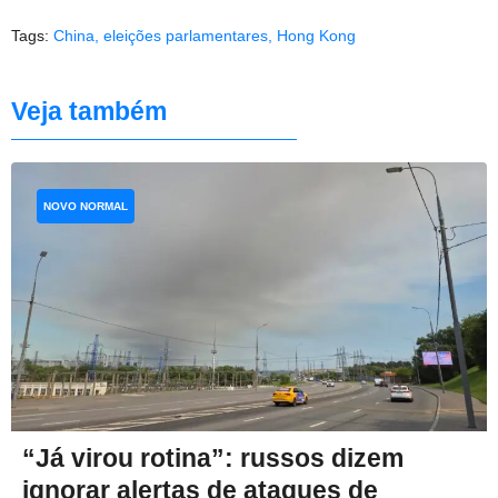
Tags:
China
,
eleições parlamentares
,
Hong Kong
Veja também
NOVO NORMAL
“Já virou rotina”: russos dizem
ignorar alertas de ataques de