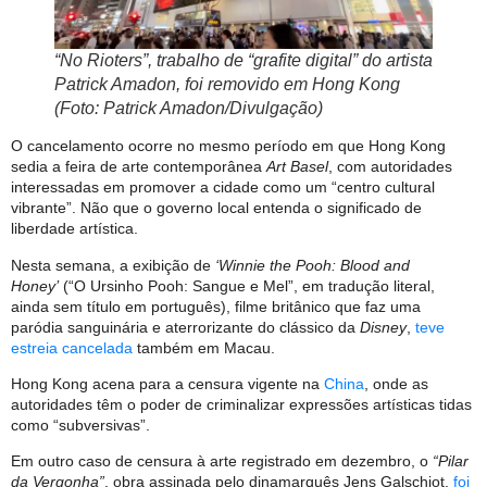
“No Rioters”, trabalho de “grafite digital” do artista
Patrick Amadon, foi removido em Hong Kong
(Foto: Patrick Amadon/Divulgação)
O cancelamento ocorre no mesmo período em que Hong Kong
sedia a feira de arte contemporânea
Art Basel
, com autoridades
interessadas em promover a cidade como um “centro cultural
vibrante”. Não que o governo local entenda o significado de
liberdade artística.
Nesta semana, a exibição de
‘Winnie the Pooh: Blood and
Honey’
(“O Ursinho Pooh: Sangue e Mel”, em tradução literal,
ainda sem título em português), filme britânico que faz uma
paródia sanguinária e aterrorizante do clássico da
Disney
,
teve
estreia cancelada
também em Macau.
Hong Kong acena para a censura vigente na
China
, onde as
autoridades têm o poder de criminalizar expressões artísticas tidas
como “subversivas”.
Em outro caso de censura à arte registrado em dezembro, o
“Pilar
da Vergonha”
, obra assinada pelo dinamarquês Jens Galschiot,
foi