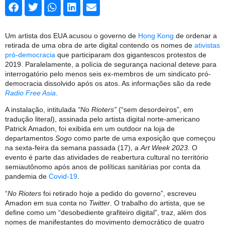
Um artista dos EUA acusou o governo de
Hong Kong
de ordenar a
retirada de uma obra de arte digital contendo os nomes de
ativistas
pró-democracia
que participaram dos gigantescos protestos de
2019. Paralelamente, a polícia de segurança nacional deteve para
interrogatório pelo menos seis ex-membros de um sindicato pró-
democracia dissolvido após os atos. As informações são da rede
Radio Free Asia
.
A instalação, intitulada
“No Rioters”
(“sem desordeiros”, em
tradução literal), assinada pelo artista digital norte-americano
Patrick Amadon, foi exibida em um outdoor na loja de
departamentos
Sogo
como parte de uma exposição que começou
na sexta-feira da semana passada (17), a
Art Week 2023
. O
evento é parte das atividades de reabertura cultural no território
semiautônomo após anos de políticas sanitárias por conta da
pandemia de
Covid-19
.
“
No Rioters
foi retirado hoje a pedido do governo”, escreveu
Amadon em sua conta no
Twitter
. O trabalho do artista, que se
define como um “desobediente grafiteiro digital”, traz, além dos
nomes de manifestantes do movimento democrático de quatro