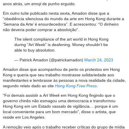
anos atrás, um
emoji
de punho erguido.
Em outro tuíte publicado nesta sexta, Amadon disse que a
“obediência silenciosa do mundo da arte em Hong Kong durante a
‘Semana da Arte’ é ensurdecedora”. E acrescentou: “O dinheiro
não deveria poder comprar a absolvição”.
The silent compliance of the art world in Hong Kong
during “Art Week” is deafening. Money shouldn’t be
able to buy absolution.
— Patrick Amadon (@patrickamadon)
March 24, 2023
Amadon disse que acompanhou de perto os protestos em Hong
Kong e queria que seu trabalho mostrasse solidariedade aos
manifestantes e lembrasse às pessoas a nova realidade da cidade,
segundo relato dado ao site
Hong Kong Free Press
.
“Foi demais assistir a
Art Week
em Hong Kong fingindo que o
governo chinês não esmagou uma democracia e transformou
Hong Kong em um Estado vassalo de vigilância… porque é um
local conveniente para um bom mercado”, disse o artista, que
reside em Los Angeles.
A remoção veio após o trabalho receber críticas do grupo de mídia