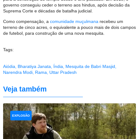
governo conseguiu ceder o terreno aos hindus, após decisão da
Suprema Corte e décadas de batalha judicial.
Como compensação, a
comunidade muçulmana
recebeu um
terreno de cinco acres, o equivalente a pouco mais de dois campos
de futebol, para construção de uma nova mesquita.
Tags:
Aiódia
,
Bharatiya Janata
,
Índia
,
Mesquita de Babri Masjid
,
Narendra Modi
,
Rama
,
Uttar Pradesh
Veja também
EXPLOSÃO