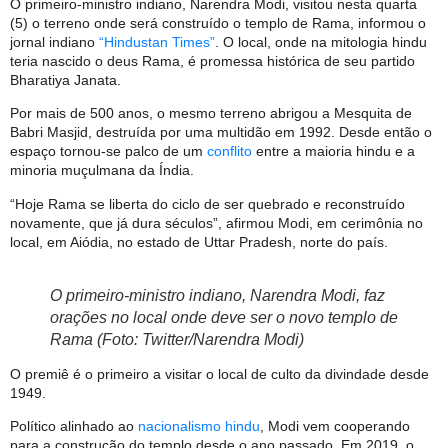
O primeiro-ministro indiano, Narendra Modi, visitou nesta quarta
(5) o terreno onde será construído o templo de Rama, informou o
jornal indiano
“Hindustan Times”
. O local, onde na mitologia hindu
teria nascido o deus Rama, é promessa histórica de seu partido
Bharatiya Janata.
Por mais de 500 anos, o mesmo terreno abrigou a Mesquita de
Babri Masjid, destruída por uma multidão em 1992. Desde então o
espaço tornou-se palco de um
conflito
entre a maioria hindu e a
minoria muçulmana da Índia.
“Hoje Rama se liberta do ciclo de ser quebrado e reconstruído
novamente, que já dura séculos”, afirmou Modi, em cerimônia no
local, em Aiódia, no estado de Uttar Pradesh, norte do país.
O primeiro-ministro indiano, Narendra Modi, faz
orações no local onde deve ser o novo templo de
Rama (Foto: Twitter/Narendra Modi)
O premiê é o primeiro a visitar o local de culto da divindade desde
1949.
Político alinhado ao
nacionalismo hindu
, Modi vem cooperando
para a construção do templo desde o ano passado. Em 2019, o