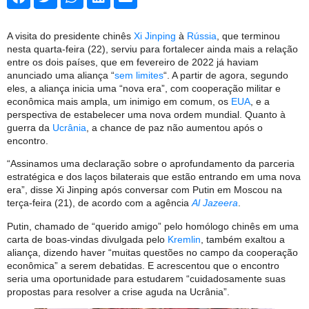
A visita do presidente chinês
Xi Jinping
à
Rússia
, que terminou
nesta quarta-feira (22), serviu para fortalecer ainda mais a relação
entre os dois países, que em fevereiro de 2022 já haviam
anunciado uma aliança “
sem limites
“. A partir de agora, segundo
eles, a aliança inicia uma “nova era”, com cooperação militar e
econômica mais ampla, um inimigo em comum, os
EUA
, e a
perspectiva de estabelecer uma nova ordem mundial. Quanto à
guerra da
Ucrânia
, a chance de paz não aumentou após o
encontro.
“Assinamos uma declaração sobre o aprofundamento da parceria
estratégica e dos laços bilaterais que estão entrando em uma nova
era”, disse Xi Jinping após conversar com Putin em Moscou na
terça-feira (21), de acordo com a agência
Al Jazeera
.
Putin, chamado de “querido amigo” pelo homólogo chinês em uma
carta de boas-vindas divulgada pelo
Kremlin
, também exaltou a
aliança, dizendo haver “muitas questões no campo da cooperação
econômica” a serem debatidas. E acrescentou que o encontro
seria uma oportunidade para estudarem “cuidadosamente suas
propostas para resolver a crise aguda na Ucrânia”.