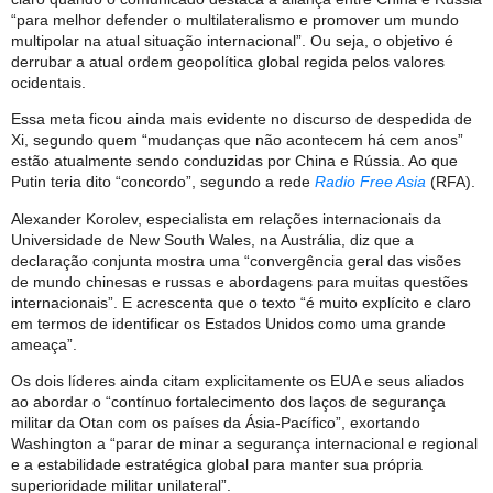
“para melhor defender o multilateralismo e promover um mundo
multipolar na atual situação internacional”. Ou seja, o objetivo é
derrubar a atual ordem geopolítica global regida pelos valores
ocidentais.
Essa meta ficou ainda mais evidente no discurso de despedida de
Xi, segundo quem “mudanças que não acontecem há cem anos”
estão atualmente sendo conduzidas por China e Rússia. Ao que
Putin teria dito “concordo”, segundo a rede
Radio Free Asia
(RFA).
Alexander Korolev, especialista em relações internacionais da
Universidade de New South Wales, na Austrália, diz que a
declaração conjunta mostra uma “convergência geral das visões
de mundo chinesas e russas e abordagens para muitas questões
internacionais”. E acrescenta que o texto “é muito explícito e claro
em termos de identificar os Estados Unidos como uma grande
ameaça”.
Os dois líderes ainda citam explicitamente os EUA e seus aliados
ao abordar o “contínuo fortalecimento dos laços de segurança
militar da Otan com os países da Ásia-Pacífico”, exortando
Washington a “parar de minar a segurança internacional e regional
e a estabilidade estratégica global para manter sua própria
superioridade militar unilateral”.