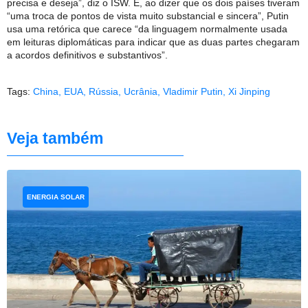
precisa e deseja”, diz o ISW. E, ao dizer que os dois países tiveram
“uma troca de pontos de vista muito substancial e sincera”, Putin
usa uma retórica que carece “da linguagem normalmente usada
em leituras diplomáticas para indicar que as duas partes chegaram
a acordos definitivos e substantivos”.
Tags:
China
,
EUA
,
Rússia
,
Ucrânia
,
Vladimir Putin
,
Xi Jinping
Veja também
ENERGIA SOLAR