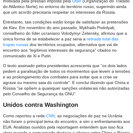
motivada pela pressão imposta pela
Otan
(Organização do Tratado
do Atlântico Norte) no entorno do território russo, sugerindo ainda
que um acordo precisaria respeitar os interesses da Rússia.
Entretanto, tais condições estão longe de satisfazer as pretensões
de Kiev. Em novembro do ano passado, Mykhailo Podolyak,
conselheiro do líder ucraniano Volodymyr Zelensky, afirmou que a
única forma de se estabelecer a paz seria a
retirada total das
tropas russas
dos territórios ocupados, alternativa que vai de
encontro aos “legítimos interesses de segurança” citados no
comunicado de Xi e Putin.
O texto assinado pelos presidentes acrescenta que “os dois lados
pedem a paralisação de todos os movimentos que levem a tensões
e ao prolongamento dos combates para evitar que a crise se
agrave ou mesmo saia do controle”. E conclui dizendo que China e
Rússia “se opõem a quaisquer sanções unilaterais não autorizadas
pelo Conselho de Segurança da ONU”.
Unidos contra Washington
Como reportou a rede
CNN
, as negociações de paz na Ucrânia
não foram o principal tema do encontro, e sim o enfrentamento aos
EUA. Analistas ouvidos pela reportagem entendem que isso fica
claro quando o comunicado destaca a aliança entre China e Rússia