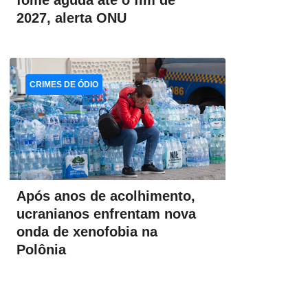
fome aguda até o fim de
2027, alerta ONU
CRIMES DE ÓDIO
Após anos de acolhimento,
ucranianos enfrentam nova
onda de xenofobia na
Polônia