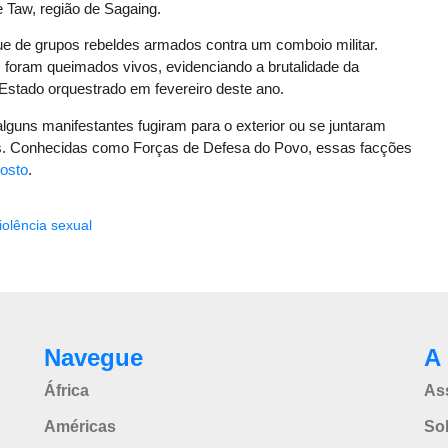
e Taw, região de Sagaing.
ue de grupos rebeldes armados contra um comboio militar.
s foram queimados vivos, evidenciando a brutalidade da
 Estado orquestrado em fevereiro deste ano.
alguns manifestantes fugiram para o exterior ou se juntaram
ís. Conhecidas como Forças de Defesa do Povo, essas facções
posto
.
iolência sexual
Navegue
A 
África
As
Américas
So