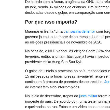
De acordo com a Acnur, a agência da ONU para refug
mundo, sendo 36 milhões de crianças. Em Mianmar 
deslocadas desde o golpe, em comparação com cerca
Por que isso importa?
Mianmar enfrenta “uma
campanha de terror
com forç
governo já causou a morte de ao menos duas mil pes
as eleições presidenciais de novembro de 2020.
Na ocasião, o NLD venceu as eleições com 82% dos v
fevereiro, então, a junta militar, que já havia impedi
presidente eleita Aung San Suu Kyi.
O golpe deu início a protestos no país, respondidos
15 mil pessoas já foram presas, invariavelmente sem
continuam à procura de parentes desaparecidos.
Jor
de internet têm sido interrompidos.
No início de dezembro, tropas da
junta militar
foram a
noroeste do país. De acordo com uma testemunha, a
e queimadas na rua. Fotos e um vídeo chocantes qu