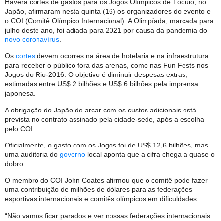
Haverá cortes de gastos para os Jogos Olímpicos de Tóquio, no
Japão, afirmaram nesta quinta (16) os organizadores do evento e
o COI (Comitê Olímpico Internacional). A Olimpíada, marcada para
julho deste ano, foi adiada para 2021 por causa da pandemia do
novo coronavírus
.
Os
cortes
devem ocorres na área de hotelaria e na infraestrutura
para receber o público fora das arenas, como nas Fun Fests nos
Jogos do Rio-2016. O objetivo é diminuir despesas extras,
estimadas entre US$ 2 bilhões e US$ 6 bilhões pela imprensa
japonesa.
A obrigação do Japão de arcar com os custos adicionais está
prevista no contrato assinado pela cidade-sede, após a escolha
pelo COI.
Oficialmente, o gasto com os Jogos foi de US$ 12,6 bilhões, mas
uma auditoria do
governo
local aponta que a cifra chega a quase o
dobro.
O membro do COI John Coates afirmou que o comitê pode fazer
uma contribuição de milhões de dólares para as federações
esportivas internacionais e comitês olímpicos em dificuldades.
“Não vamos ficar parados e ver nossas federações internacionais