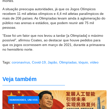
mortes.
A situação preocupa autoridades, já que os Jogos Olímpicos
recebem 11 mil atletas olímpicos e 4,4 mil atletas paralímpicos de
mais de 206 países. As Olimpíadas levam ainda à aglomeração do
público nas arenas e estádios, que podem reunir até 75 mil
pessoas.
“Esse foi um fator que nos levou a tardar [a Olimpíada] o máximo
possível”, afirmou Coates, ao destacar que houve pedidos para
que os jogos ocorressem em março de 2021, durante a primavera
no hemisfério norte.
Tags:
coronavírus
,
Covid-19
,
Japão
,
Olimpíadas
,
tóquio
,
vídeo
Veja também
HUMANOIDES, UNI-VOS