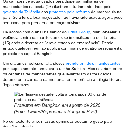
Os canhões de água usados para dispersar milhares de
manifestantes na sexta (16) ilustram o tratamento dado pelo
governo da Tailândia
aos
protestos pela reforma
da monarquia no
país. Se a lei da lesa-majestade não havia sido usada, agora pode
ser usada para prender e ameaçar ativistas.
De acordo com o analista sênior do
Crisis Group
, Matt Wheeler, a
violência contra os manifestantes se intensificou na quinta-feira
(15) após o decreto de “grave estado de emergência”. Desde
então, qualquer reunião pública com mais de quatro pessoas está
proibida na capital Bangkok.
Um dia antes, policiais tailandeses
prenderam dois manifestantes
por, supostamente, ameaçar a rainha Suthida. Eles estariam entre
os centenas de manifestantes que levantaram os três dedos
durante uma carreata da monarca, em referência à trilogia literária
Jogos Vorazes.
Protestos em Bangkok, em agosto de 2020
(Foto: Twitter/Reprodução Bangkok Post)
No contexto literário, massas oprimidas adotam o gesto para
desafiar a tirania.