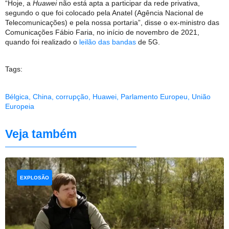
“Hoje, a
Huawei
não está apta a participar da rede privativa,
segundo o que foi colocado pela Anatel (Agência Nacional de
Telecomunicações) e pela nossa portaria”, disse o ex-ministro das
Comunicações Fábio Faria, no início de novembro de 2021,
quando foi realizado o
leilão das bandas
de 5G.
Tags:
Bélgica
,
China
,
corrupção
,
Huawei
,
Parlamento Europeu
,
União
Europeia
Veja também
EXPLOSÃO