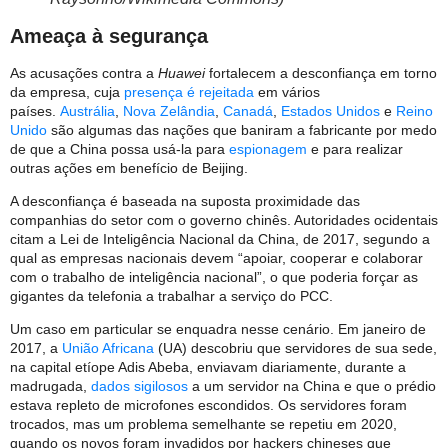
Ameaça à segurança
As acusações contra a
Huawei
fortalecem a desconfiança em torno
da empresa, cuja
presença é rejeitada
em vários
países.
Austrália
,
Nova Zelândia
,
Canadá
,
Estados Unidos
e
Reino
Unido
são algumas das nações que baniram a fabricante por medo
de que a China possa usá-la para
espionagem
e para realizar
outras ações em benefício de Beijing.
A desconfiança é baseada na suposta proximidade das
companhias do setor com o governo chinês. Autoridades ocidentais
citam a Lei de Inteligência Nacional da China, de 2017, segundo a
qual as empresas nacionais devem “apoiar, cooperar e colaborar
com o trabalho de inteligência nacional”, o que poderia forçar as
gigantes da telefonia a trabalhar a serviço do PCC.
Um caso em particular se enquadra nesse cenário. Em janeiro de
2017, a
União Africana
(UA) descobriu que servidores de sua sede,
na capital etíope Adis Abeba, enviavam diariamente, durante a
madrugada,
dados sigilosos
a um servidor na China e que o prédio
estava repleto de microfones escondidos. Os servidores foram
trocados, mas um problema semelhante se repetiu em 2020,
quando os novos foram invadidos por hackers chineses que