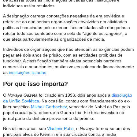
indivíduos assim rotulados.
A designação carrega conotações negativas da era soviética e
refere-se ao que seriam organizações envolvidas em atividades
políticas financiadas pelo exterior. Tais entidades são obrigadas a
rotular todo seu conteúdo com o selo de “agente estrangeiro”, o
que afeta particularmente as organizações de mídia.
Indivíduos de organizações que não atendam às exigências podem
pegar até dois anos de prisão, com as entidades proibidas de
funcionar. A classificação também afasta potenciais parceiros
comerciais e anunciantes, muitas vezes sufocando financeiramente
as
instituições listadas
.
Por que isso importa?
O
Novaya Gazeta
foi criado em 1993, dois anos após a
dissolução
da União Soviética
. Na ocasião, contou com financiamento do ex-
líder soviético
Mikhail Gorbachev
, vencedor do Nobel da Paz pelo
papel crucial para encerrar a Guerra fria. Ele teria investido no
jornal parte do dinheiro proveniente do prêmio.
Nos últimos anos, sob
Vladimir Putin
, o
Novaya
tornou-se um dos
principais alvos do Kremlin em sua cruzada contra a mídia