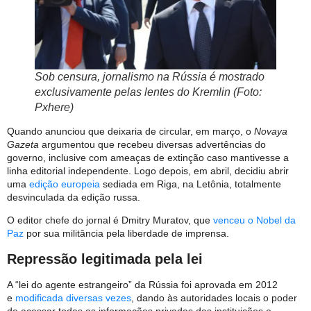
Sob censura, jornalismo na Rússia é mostrado
exclusivamente pelas lentes do Kremlin (Foto:
Pxhere)
Quando anunciou que deixaria de circular, em março, o
Novaya
Gazeta
argumentou que recebeu diversas advertências do
governo, inclusive com ameaças de extinção caso mantivesse a
linha editorial independente. Logo depois, em abril, decidiu abrir
uma
edição europeia
sediada em Riga, na Letônia, totalmente
desvinculada da edição russa.
O editor chefe do jornal é Dmitry Muratov, que
venceu o Nobel da
Paz
por sua militância pela liberdade de imprensa.
Repressão legitimada pela lei
A “lei do agente estrangeiro” da Rússia foi aprovada em 2012
e
modificada diversas vezes
, dando às autoridades locais o poder
de acessar todas as informações privadas das instituições e