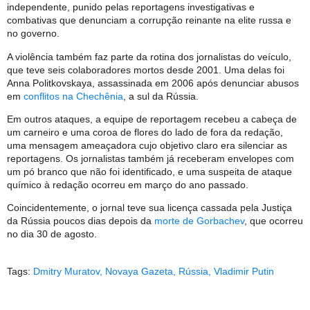
independente, punido pelas reportagens investigativas e
combativas que denunciam a corrupção reinante na elite russa e
no governo.
A violência também faz parte da rotina dos jornalistas do veículo,
que teve seis colaboradores mortos desde 2001. Uma delas foi
Anna Politkovskaya, assassinada em 2006 após denunciar abusos
em
conflitos na Chechênia
, a sul da Rússia.
Em outros ataques, a equipe de reportagem recebeu a cabeça de
um carneiro e uma coroa de flores do lado de fora da redação,
uma mensagem ameaçadora cujo objetivo claro era silenciar as
reportagens. Os jornalistas também já receberam envelopes com
um pó branco que não foi identificado, e uma suspeita de ataque
químico à redação ocorreu em março do ano passado.
Coincidentemente, o jornal teve sua licença cassada pela Justiça
da Rússia poucos dias depois da
morte de Gorbachev
, que ocorreu
no dia 30 de agosto.
Tags:
Dmitry Muratov
,
Novaya Gazeta
,
Rússia
,
Vladimir Putin