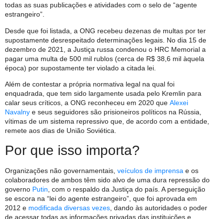
todas as suas publicações e atividades com o selo de “agente
estrangeiro”.
Desde que foi listada, a ONG recebeu dezenas de multas por ter
supostamente desrespeitado determinações legais. No dia 15 de
dezembro de 2021, a Justiça russa condenou o HRC Memorial a
pagar uma multa de 500 mil rublos (cerca de R$ 38,6 mil àquela
época) por supostamente ter violado a citada lei.
Além de contestar a própria normativa legal na qual foi
enquadrada, que tem sido largamente usada pelo Kremlin para
calar seus críticos, a ONG reconheceu em 2020 que
Alexei
Navalny
e seus seguidores são prisioneiros políticos na Rússia,
vítimas de um sistema repressivo que, de acordo com a entidade,
remete aos dias de União Soviética.
Por que isso importa?
Organizações não governamentais,
veículos de imprensa
e os
colaboradores de ambos têm sido alvo de uma dura repressão do
governo
Putin
, com o respaldo da Justiça do país. A perseguição
se escora na “lei do agente estrangeiro”, que foi aprovada em
2012 e
modificada diversas vezes
, dando às autoridades o poder
de acessar todas as informações privadas das instituições e