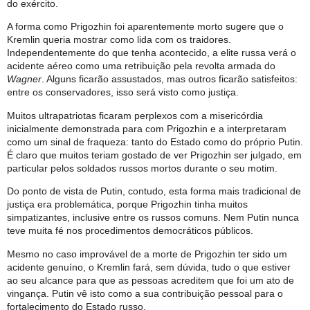
do exército.
A forma como Prigozhin foi aparentemente morto sugere que o
Kremlin queria mostrar como lida com os traidores.
Independentemente do que tenha acontecido, a elite russa verá o
acidente aéreo como uma retribuição pela revolta armada do
Wagner
. Alguns ficarão assustados, mas outros ficarão satisfeitos:
entre os conservadores, isso será visto como justiça.
Muitos ultrapatriotas ficaram perplexos com a misericórdia
inicialmente demonstrada para com Prigozhin e a interpretaram
como um sinal de fraqueza: tanto do Estado como do próprio Putin.
É claro que muitos teriam gostado de ver Prigozhin ser julgado, em
particular pelos soldados russos mortos durante o seu motim.
Do ponto de vista de Putin, contudo, esta forma mais tradicional de
justiça era problemática, porque Prigozhin tinha muitos
simpatizantes, inclusive entre os russos comuns. Nem Putin nunca
teve muita fé nos procedimentos democráticos públicos.
Mesmo no caso improvável de a morte de Prigozhin ter sido um
acidente genuíno, o Kremlin fará, sem dúvida, tudo o que estiver
ao seu alcance para que as pessoas acreditem que foi um ato de
vingança. Putin vê isto como a sua contribuição pessoal para o
fortalecimento do Estado russo.