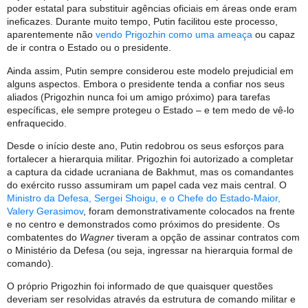
poder estatal para substituir agências oficiais em áreas onde eram
ineficazes. Durante muito tempo, Putin facilitou este processo,
aparentemente não
vendo Prigozhin como uma ameaça
ou capaz
de ir contra o Estado ou o presidente.
Ainda assim, Putin sempre considerou este modelo prejudicial em
alguns aspectos. Embora o presidente tenda a confiar nos seus
aliados (Prigozhin nunca foi um amigo próximo) para tarefas
específicas, ele sempre protegeu o Estado – e tem medo de vê-lo
enfraquecido.
Desde o início deste ano, Putin redobrou os seus esforços para
fortalecer a hierarquia militar. Prigozhin foi autorizado a completar
a captura da cidade ucraniana de Bakhmut, mas os comandantes
do exército russo assumiram um papel cada vez mais central. O
Ministro da Defesa, Sergei Shoigu, e o Chefe do Estado-Maior,
Valery Gerasimov
, foram demonstrativamente colocados na frente
e no centro e demonstrados como próximos do presidente. Os
combatentes do
Wagner
tiveram a opção de assinar contratos com
o Ministério da Defesa (ou seja, ingressar na hierarquia formal de
comando).
O próprio Prigozhin foi informado de que quaisquer questões
deveriam ser resolvidas através da estrutura de comando militar e