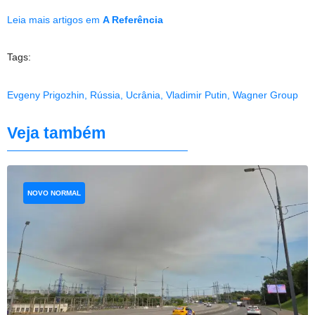
Leia mais artigos em
A Referência
Tags:
Evgeny Prigozhin
,
Rússia
,
Ucrânia
,
Vladimir Putin
,
Wagner Group
Veja também
NOVO NORMAL