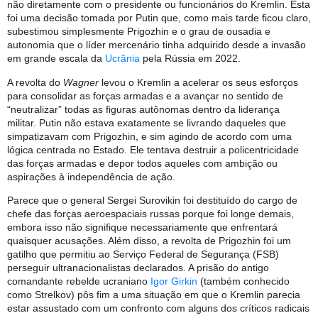
não diretamente com o presidente ou funcionários do Kremlin. Esta
foi uma decisão tomada por Putin que, como mais tarde ficou claro,
subestimou simplesmente Prigozhin e o grau de ousadia e
autonomia que o líder mercenário tinha adquirido desde a invasão
em grande escala da
Ucrânia
pela Rússia em 2022.
A revolta do
Wagner
levou o Kremlin a acelerar os seus esforços
para consolidar as forças armadas e a avançar no sentido de
“neutralizar” todas as figuras autônomas dentro da liderança
militar. Putin não estava exatamente se livrando daqueles que
simpatizavam com Prigozhin, e sim agindo de acordo com uma
lógica centrada no Estado. Ele tentava destruir a policentricidade
das forças armadas e depor todos aqueles com ambição ou
aspirações à independência de ação.
Parece que o general Sergei Surovikin foi destituído do cargo de
chefe das forças aeroespaciais russas porque foi longe demais,
embora isso não signifique necessariamente que enfrentará
quaisquer acusações. Além disso, a revolta de Prigozhin foi um
gatilho que permitiu ao Serviço Federal de Segurança (FSB)
perseguir ultranacionalistas declarados. A prisão do antigo
comandante rebelde ucraniano
Igor Girkin
(também conhecido
como Strelkov) pôs fim a uma situação em que o Kremlin parecia
estar assustado com um confronto com alguns dos críticos radicais