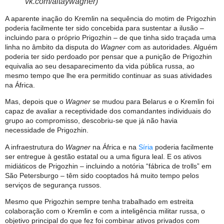
vk.com/altaywagner)
A aparente inação do Kremlin na sequência do motim de Prigozhin
poderia facilmente ter sido concebida para sustentar a ilusão –
incluindo para o próprio Prigozhin – de que tinha sido traçada uma
linha no âmbito da disputa do
Wagner
com as autoridades. Alguém
poderia ter sido perdoado por pensar que a punição de Prigozhin
equivalia ao seu desaparecimento da vida pública russa, ao
mesmo tempo que lhe era permitido continuar as suas atividades
na África.
Mas, depois que o
Wagner
se mudou para Belarus e o Kremlin foi
capaz de avaliar a receptividade dos comandantes individuais do
grupo ao compromisso, descobriu-se que já não havia
necessidade de Prigozhin.
A infraestrutura do
Wagner
na África e na
Síria
poderia facilmente
ser entregue à gestão estatal ou a uma figura leal. E os ativos
midiáticos de Prigozhin – incluindo a notória “fábrica de trolls” em
São Petersburgo – têm sido cooptados há muito tempo pelos
serviços de segurança russos.
Mesmo que Prigozhin sempre tenha trabalhado em estreita
colaboração com o Kremlin e com a inteligência militar russa, o
objetivo principal do que fez foi combinar ativos privados com