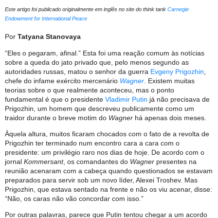
Este artigo foi publicado originalmente em inglês no site do think tank
Carnegie
Endowment for International Peace
Por
Tatyana Stanovaya
“Eles o pegaram, afinal.” Esta foi uma reação comum às notícias
sobre a queda do jato privado que, pelo menos segundo as
autoridades russas, matou o senhor da guerra
Evgeny Prigozhin
,
chefe do infame exército mercenário
Wagner
. Existem muitas
teorias sobre o que realmente aconteceu, mas o ponto
fundamental é que o presidente
Vladimir Putin
já não precisava de
Prigozhin, um homem que descreveu publicamente como um
traidor durante o breve motim do
Wagner
há apenas dois meses.
Àquela altura, muitos ficaram chocados com o fato de a revolta de
Prigozhin ter terminado num encontro cara a cara com o
presidente: um privilégio raro nos dias de hoje. De acordo com o
jornal
Kommersant
, os comandantes do
Wagner
presentes na
reunião acenaram com a cabeça quando questionados se estavam
preparados para servir sob um novo líder, Alexei Troshev. Mas
Prigozhin, que estava sentado na frente e não os viu acenar, disse:
“Não, os caras não vão concordar com isso.”
Por outras palavras, parece que Putin tentou chegar a um acordo