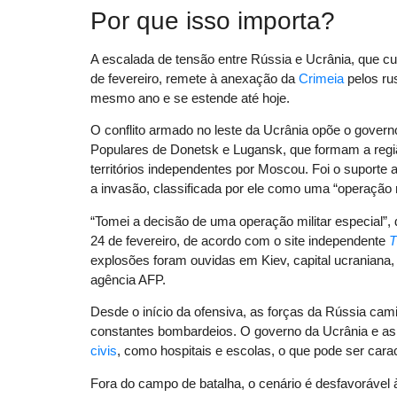
Por que isso importa?
A escalada de tensão entre Rússia e Ucrânia, que cu
de fevereiro, remete à anexação da
Crimeia
pelos ru
mesmo ano e se estende até hoje.
O conflito armado no leste da Ucrânia opõe o govern
Populares de Donetsk e Lugansk, que formam a regi
territórios independentes por Moscou. Foi o suporte 
a invasão, classificada por ele como uma “operação mi
“Tomei a decisão de uma operação militar especial”,
24 de fevereiro, de acordo com o site independente
T
explosões foram ouvidas em Kiev, capital ucraniana,
agência AFP.
Desde o início da ofensiva, as forças da Rússia cam
constantes bombardeios. O governo da Ucrânia e as
civis
, como hospitais e escolas, o que pode ser car
Fora do campo de batalha, o cenário é desfavorável 