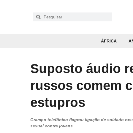
ÁFRICA
A
Suposto áudio r
russos comem c
estupros
Grampo telefônico flagrou ligação de soldado russ
sexual contra jovens