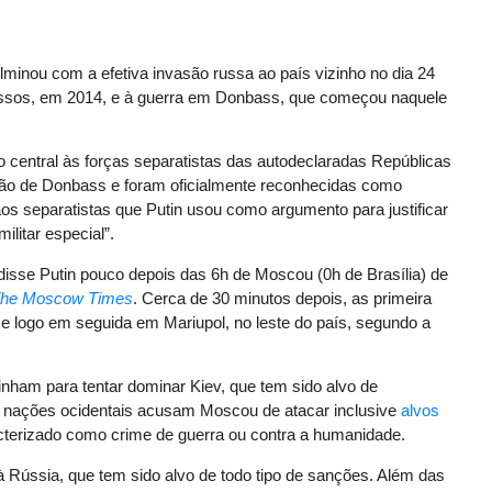
lminou com a efetiva invasão russa ao país vizinho no dia 24
ssos, em 2014, e à guerra em Donbass, que começou naquele
o central às forças separatistas das autodeclaradas Repúblicas
ão de Donbass e foram oficialmente reconhecidas como
aos separatistas que Putin usou como argumento para justificar
litar especial”.
 disse Putin pouco depois das 6h de Moscou (0h de Brasília) de
he Moscow Times
. Cerca de 30 minutos depois, as primeira
 e logo em seguida em Mariupol, no leste do país, segundo a
inham para tentar dominar Kiev, que tem sido alvo de
 nações ocidentais acusam Moscou de atacar inclusive
alvos
acterizado como crime de guerra ou contra a humanidade.
à Rússia, que tem sido alvo de todo tipo de sanções. Além das