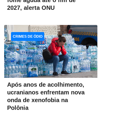
fome aguda até o fim de
2027, alerta ONU
CRIMES DE ÓDIO
Após anos de acolhimento,
ucranianos enfrentam nova
onda de xenofobia na
Polônia