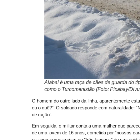
Alabai é uma raça de cães de guarda do tip
como o Turcomenistão (Foto: Pixabay/Divu
O homem do outro lado da linha, aparentemente estu
ou o quê?”. O soldado responde com naturalidade:
de ração”.
Em seguida, o militar conta a uma mulher que parece
de uma jovem de 16 anos, cometida por “nossos cara
os agressores seriam de “três tanques” de sua unida