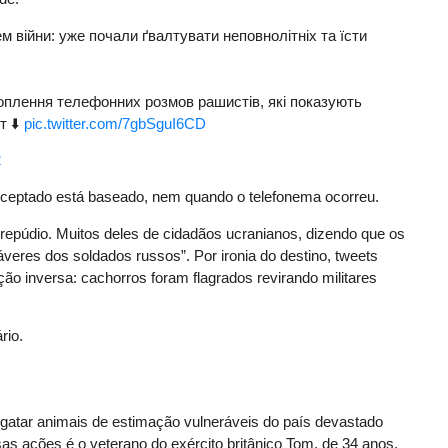
м війни: уже почали ґвалтувати неповнолітніх та їсти
оплення телефонних розмов рашистів, які показують
т ⬇️
pic.twitter.com/7gbSguI6CD
2
erceptado está baseado, nem quando o telefonema ocorreu.
epúdio. Muitos deles de cidadãos ucranianos, dizendo que os
eres dos soldados russos”. Por ironia do destino, tweets
ão inversa: cachorros foram flagrados revirando militares
rio.
atar animais de estimação vulneráveis ​​do país devastado
s ações é o veterano do exército britânico Tom, de 34 anos,