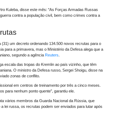
ytro Kuleba, disse este mês: “As Forças Armadas Russas
uerra contra a população civil, bem como crimes contra a
rutas
ra (31) um decreto ordenando 134.500 novos recrutas para o
ia para a primavera, mas o Ministério da Defesa alega que a
aniano, segundo a agência
Reuters
.
a escala das tropas do Kremlin ao país vizinho, que têm
craniana. O ministro da Defesa russo, Sergei Shoigu, disse na
iado zonas de conflito.
fissional em centros de treinamento por três a cinco meses.
os para nenhum ponto quente”, garantiu ele.
nta vários membros da Guarda Nacional da Rússia, que
a lei russa, os recrutas podem ser enviados para lutar após