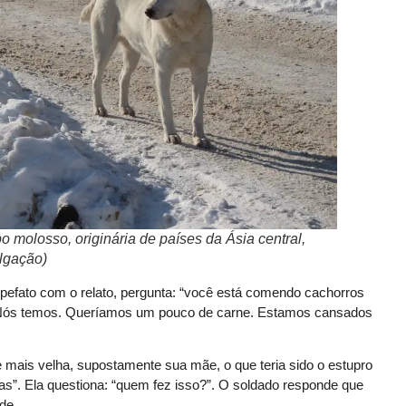
o molosso, originária de países da Ásia central,
lgação)
pefato com o relato, pergunta: “você está comendo cachorros
 “Nós temos. Queríamos um pouco de carne. Estamos cansados
 mais velha, supostamente sua mãe, o que teria sido o estupro
s”. Ela questiona: “quem fez isso?”. O soldado responde que
de.