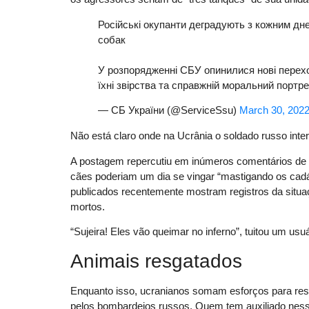
Російські окупанти деградують з кожним дне
собак
У розпорядженні СБУ опинилися нові перех
їхні звірства та справжній моральний портре
— СБ України (@ServiceSsu)
March 30, 202
Não está claro onde na Ucrânia o soldado russo int
A postagem repercutiu em inúmeros comentários de r
cães poderiam um dia se vingar “mastigando os cadáv
publicados recentemente mostram registros da situaç
mortos.
“Sujeira! Eles vão queimar no inferno”, tuitou um usuá
Animais resgatados
Enquanto isso, ucranianos somam esforços para resg
pelos bombardeios russos. Quem tem auxiliado nessa