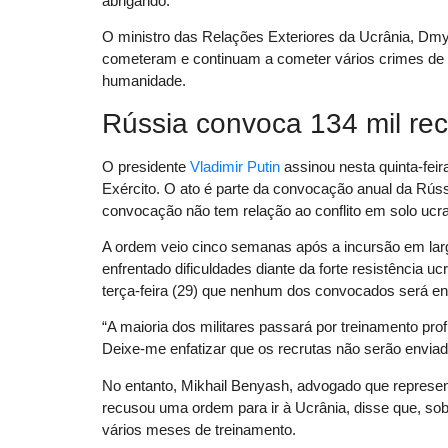
abrigando.
O ministro das Relações Exteriores da Ucrânia, Dm
cometeram e continuam a cometer vários crimes de g
humanidade.
Rússia convoca 134 mil rec
O presidente
Vladimir Putin
assinou nesta quinta-fei
Exército. O ato é parte da convocação anual da Rúss
convocação não tem relação ao conflito em solo ucr
A ordem veio cinco semanas após a incursão em larg
enfrentado dificuldades diante da forte resistência u
terça-feira (29) que nenhum dos convocados será env
“A maioria dos militares passará por treinamento pro
Deixe-me enfatizar que os recrutas não serão enviad
No entanto, Mikhail Benyash, advogado que represe
recusou uma ordem para ir à Ucrânia, disse que, sob 
vários meses de treinamento.