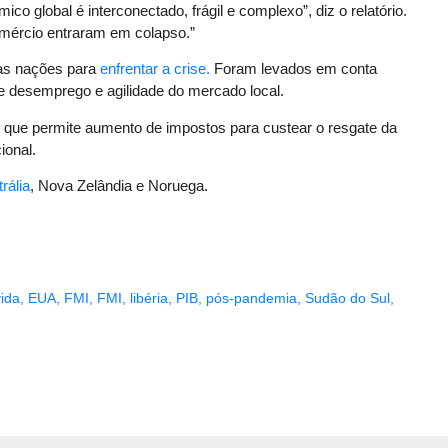
 global é interconectado, frágil e complexo”, diz o relatório.
mércio entraram em colapso.”
 das nações para
enfrentar a crise.
Foram levados em conta
e desemprego e agilidade do mercado local.
o que permite aumento de impostos para custear o resgate da
ional.
rália
, Nova Zelândia e Noruega.
vida
,
EUA
,
FMI
,
FMI
,
libéria
,
PIB
,
pós-pandemia
,
Sudão do Sul
,