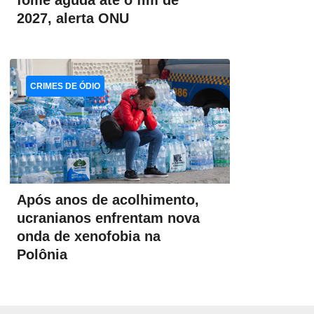
fome aguda até o fim de
2027, alerta ONU
CRIMES DE ÓDIO
Após anos de acolhimento,
ucranianos enfrentam nova
onda de xenofobia na
Polônia