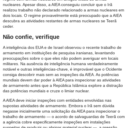
nucleares. Apesar disso, a AIEA conseguiu concluir que o Irã
realizou trabalho não declarado relacionado a armas nucleares em
dois locais. O regime provavelmente está preocupado que a AIEA
descubra as atividades restantes de armas nucleares se Teerã
ceder.
Não confie, verifique
A inteligência dos EUA e de Israel observou o recente trabalho de
armamento em instituições de pesquisa iranianas, levantando
preocupações sobre o que eles não podem averiguar em locais
militares. Na ausência de inteligência humana verdadeiramente
notável e outras inteligências-chave, é improvável que o Ocidente
consiga descobrir mais sem as inspeções da AIEA. As potências
mundiais devem dar poder à AIEA para inspecionar as atividades
de armamento antes que a República Islâmica explore a distração
das potências mundiais e cruze o limiar nuclear.
A AIEA deve iniciar inspeções com entidades envolvidas nas
supostas atividades de armamento. Embora o Irã sem dúvida
negasse inicialmente uma solicitação da AIEA para inspecionar o
trabalho de armamento — o acordo de salvaguardas de Teerã com
a agência cobre especificamente inspeções em instalações
suspeitas de produzir ou abrigar material nuclear —, a pressão