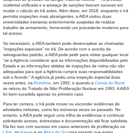
ocidental unificada e a ameaça de sanções tiveram sucesso em
mudar o cálculo do Irã antes. Além disso, em 2018, enquanto o Irã
permitia inspeções mais abrangentes, a AIEA visitou duas
universidades iranianas anteriormente suspeitas de realizar
trabalho de armamento, fornecendo um precedente moderno para
tal acesso.
Se necessário, a AIEA também pode desencadear as chamadas
“inspeções especiais” no Irã. De acordo com o acordo de
salvaguardas padrão, a AIEA pode pedir para visitar qualquer local
“se a Agência considerar que as informações disponibilizadas pelo
Estado e as informações obtidas de inspeções de rotina não são
adequadas para que a Agência cumpra suas responsabilidades
sob o Acordo.” A agência já pediu uma inspeção especial duas
vezes antes, na
Romênia
, em 1992, e quando a
Coreia do Norte
se retirou do Tratado de Não Proliferação Nuclear em 1993. A AIEA
foi bem-sucedida apenas no primeiro caso.
Para ter certeza, o Irã pode mover ou esconder evidências de
atividades nefastas, como fez inúmeras vezes no passado. No
entanto, a AIEA pode seguir uma trilha de evidências e continuar
solicitando acesso, entrevistas e documentação até ficar satisfeita.
Ela fez isso com sucesso em casos anteriores de proliferação na
Líbia
, no
Iraque
e na
África do Sul
para garantir que esses