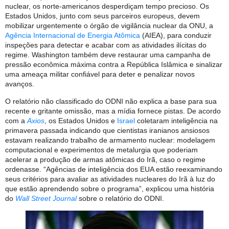
nuclear, os norte-americanos desperdiçam tempo precioso. Os
Estados Unidos, junto com seus parceiros europeus, devem
mobilizar urgentemente o órgão de vigilância nuclear da ONU, a
Agência Internacional de Energia Atômica
(AIEA), para conduzir
inspeções para detectar e acabar com as atividades ilícitas do
regime. Washington também deve restaurar uma campanha de
pressão econômica máxima contra a República Islâmica e sinalizar
uma ameaça militar confiável para deter e penalizar novos
avanços.
O relatório não classificado do ODNI não explica a base para sua
recente e gritante omissão, mas a mídia fornece pistas. De acordo
com a
Axios
, os Estados Unidos e
Israel
coletaram inteligência na
primavera passada indicando que cientistas iranianos ansiosos
estavam realizando trabalho de armamento nuclear: modelagem
computacional e experimentos de metalurgia que poderiam
acelerar a produção de armas atômicas do Irã, caso o regime
ordenasse. “Agências de inteligência dos EUA estão reexaminando
seus critérios para avaliar as atividades nucleares do Irã à luz do
que estão aprendendo sobre o programa”, explicou uma história
do
Wall Street Journal
sobre o relatório do ODNI.