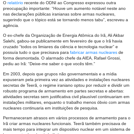
O
relatório
recente do ODNI ao Congresso expressou outra
preocupação importante: “Houve um aumento notável neste ano
nas declarações públicas iranianas sobre armas nucleares,
sugerindo que o tópico está se tornando menos tabu”, escreveu a
agência.
O ex-chefe da Organização de Energia Atômica do Irã, Ali Akbar
Salehi, gabou-se publicamente em fevereiro de que o Irã havia
cruzado “todos os limiares da ciência e tecnologia nuclear” e
possuía tudo o que precisava para
fabricar armas nucleares
de
forma desmontada. O alarmado chefe da AIEA, Rafael Grossi,
pediu ao Irã: “Deixe-me saber o que vocês têm.”
Em 2003, depois que grupos não governamentais e a mídia
expuseram pela primeira vez as atividades e instalações nucleares
secretas de Teerã, o regime iraniano optou por reduzir e dividir um
robusto programa de armamento em partes secretas e abertas:
atividades secretas sem justificativa civil plausível continuariam em
instalações militares, enquanto o trabalho menos óbvio com armas
nucleares continuaria em instituições de pesquisa.
Permaneceram atrasos em vários processos de armamento para o
Irã criar armas nucleares funcionais. Teerã também precisava de
mais tempo para integrar um dispositivo nuclear em um sistema de