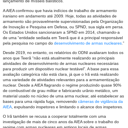
lançamento de mísseis balísticos.
A AIEA confirmou que havia indícios de trabalho de armamento
iraniano em andamento até 2009. Hoje, todas as atividades de
armamento são provavelmente supervisionadas pela Organização
de Inovação e Pesquisa em Defesa, ou SPND, sua sigla em persa.
Os Estados Unidos sancionaram a SPND em 2014, chamando-a
de uma “entidade sediada em Teerã que é a principal responsável
pela pesquisa no campo do
desenvolvimento de armas nucleares
.”
Desde 2019, no entanto, os relatórios do ODNI avaliaram todos os
anos que Teerã “não está atualmente realizando as principais
atividades de desenvolvimento de armas nucleares necessárias
para produzir um dispositivo nuclear testável”. A base para essa
avaliação categórica não está clara, já que o Irã está realizando
uma variedade de atividades relevantes para a armamentização
nuclear. Desde a AIEA flagrando o regime produzindo quase 90%
de combustível de grau militar e fabricando urânio metálico, um
material usado no núcleo de uma arma nuclear, até estabelecer as
bases para uma rápida fuga, removendo
câmeras de vigilância da
AIEA
, expulsando inspetores e limitando o alcance dos inspetores.
O Irã também se recusa a cooperar totalmente com uma
investigação de mais de cinco anos da AIEA sobre o trabalho do
regime com armas nucleares em antigos locais de armas