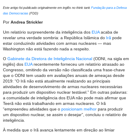
Este artigo foi publicado originalmente em inglês no think tank
Fundação para a Defesa
das Democracias
(FDD)
Por
Andrea Strickler
Um relatório surpreendente da inteligência dos
EUA
acaba de
revelar uma verdade sombria: a República Islâmica do
Irã
pode
estar conduzindo atividades com armas nucleares — mas
Washington não está fazendo nada a respeito.
O
Gabinete da Diretora de Inteligência Nacional
(ODNI, na sigla em
inglês) dos
EUA
recentemente forneceu um relatório atrasado ao
Congresso, omitindo da versão não classificada uma frase-chave
que o ODNI tem usado em avaliações anuais de ameaças desde
2019: “O Irã não está atualmente realizando as principais
atividades de desenvolvimento de armas nucleares necessárias
para produzir um dispositivo nuclear testável.” Em outras palavras:
a comunidade de inteligência dos EUA não pode mais afirmar que
Teerã não está trabalhando em armas nucleares. O Irã
“empreendeu atividades que o
posicionam melhor
para produzir
um dispositivo nuclear, se assim o desejar”, ​​concluiu o relatório de
inteligência.
À medida que o Irã avança lentamente em direção ao limiar